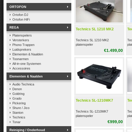
ORTOFON
Ortofon DJ
Ortofon HiFi
REGA
Technics SL 1210 MK2
Te
Platenspelers
Versterkers
Technics SL 1210 MK2
Te
platenspeler
pla
Phono Trappen
Luidsprekers
€1.499,00
Elementen & Naalden
Toonarmen
All-in-one Systemen
Accessoires
Elementen & Naalden
Audio Technica
Denon
Goldring
Grado
Technics SL-1210MK7
Te
Pickering
Shure / Jico
Technics SL-1210MK7
Tec
Stanton
platenspeler
pla
Technics
€999,00
Tonar
Reiniging / Onderhoud