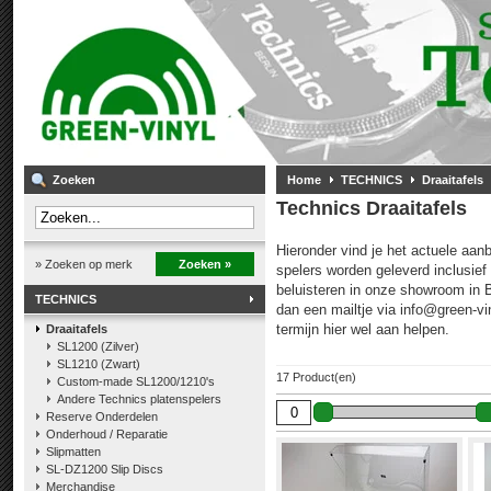
Zoeken
Home
TECHNICS
Draaitafels
Technics Draaitafels
Hieronder vind je het actuele aan
» Zoeken op merk
Zoeken »
spelers worden geleverd inclusief 
beluisteren in onze showroom in Br
TECHNICS
dan een mailtje via
info@green-vi
termijn hier wel aan helpen.
Draaitafels
SL1200 (Zilver)
SL1210 (Zwart)
17 Product(en)
Custom-made SL1200/1210's
Andere Technics platenspelers
Reserve Onderdelen
Onderhoud / Reparatie
Slipmatten
SL-DZ1200 Slip Discs
Merchandise