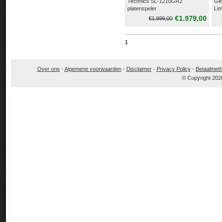
Technics SL-1210GR2
Ge
platenspeler
Lim
€1.979,00
€1.999,00
1
Over ons
-
Algemene voorwaarden
-
Disclaimer
-
Privacy Policy
-
Betaalmet
© Copyright 202