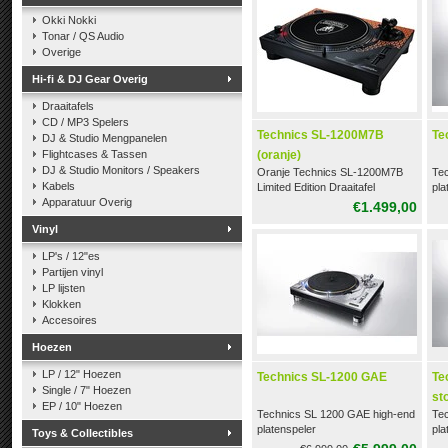
Okki Nokki
Tonar / QS Audio
Overige
Hi-fi & DJ Gear Overig
Draaitafels
CD / MP3 Spelers
Technics SL-1200M7B
Te
DJ & Studio Mengpanelen
Flightcases & Tassen
(oranje)
DJ & Studio Monitors / Speakers
Oranje Technics SL-1200M7B
Te
Kabels
Limited Edition Draaitafel
pla
Apparatuur Overig
€1.499,00
Vinyl
LP's / 12"es
Partijen vinyl
LP lijsten
Klokken
Accesoires
Hoezen
LP / 12" Hoezen
Technics SL-1200 GAE
Te
Single / 7" Hoezen
st
EP / 10" Hoezen
Technics SL 1200 GAE high-end
Te
platenspeler
pla
Toys & Collectibles