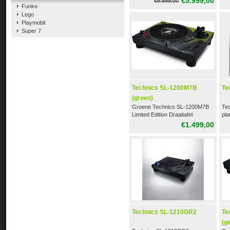
€5.999,00
€6.999,00
Funko
Lego
Playmobil
Super 7
Technics SL-1200M7B
Te
(groen)
Groene Technics SL-1200M7B
Te
Limited Edition Draaitafel
pla
€1.499,00
Technics SL-1210GR2
Te
(ge