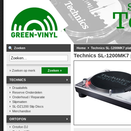
Zoeken
Home
Technics SL-1200MK7 pla
Technics SL-1200MK7 
» Zoeken op merk
Zoeken »
TECHNICS
Draaitafels
Reserve Onderdelen
Onderhoud / Reparatie
Slipmatten
SL-DZ1200 Slip Discs
Merchandise
ORTOFON
Ortofon DJ