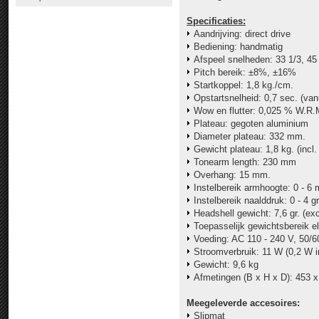
Specificaties:
Aandrijving: direct drive
Bediening: handmatig
Afspeel snelheden: 33 1/3, 45
Pitch bereik: ±8%, ±16%
Startkoppel: 1,8 kg./cm.
Opstartsnelheid: 0,7 sec. (vanu
Wow en flutter: 0,025 % W.R.
Plateau: gegoten aluminium
Diameter plateau: 332 mm.
Gewicht plateau: 1,8 kg. (incl.
Tonearm length: 230 mm
Overhang: 15 mm.
Instelbereik armhoogte: 0 - 6
Instelbereik naalddruk
: 0 - 4 g
Headshell gewicht: 7,6 gr. (ex
Toepasselijk gewichtsbereik el
Voeding:
AC 110 - 240 V, 50/6
Stroomverbruik: 11 W (
0,2 W 
Gewicht: 9,6 kg
Afmetingen (B x H x D): 453 
Meegeleverde accesoires:
Slipmat