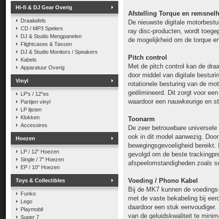
Hi-fi & DJ Gear Overig
Afstelling Torque en remsnel
Draaitafels
De nieuwste digitale motorbestu
CD / MP3 Spelers
ray disc-producten, wordt toegep
DJ & Studio Mengpanelen
de mogelijkheid om de torque en 
Flightcases & Tassen
DJ & Studio Monitors / Speakers
Pitch control
Kabels
Met de pitch control kan de dra
Apparatuur Overig
door middel van digitale besturi
Vinyl
rotationele besturing van de mo
geëlimineerd. Dit zorgt voor een
LP's / 12"es
waardoor een nauwkeurige en sta
Partijen vinyl
LP lijsten
Klokken
Toonarm
Accesoires
De zeer betrouwbare universele 
ook in dit model aanwezig. Door 
Hoezen
bewegingsgevoeligheid bereikt. 
LP / 12" Hoezen
gevolgd om de beste trackingpre
Single / 7" Hoezen
afspeelomstandigheden zoals sc
EP / 10" Hoezen
Voeding / Phono Kabel
Toys & Collectibles
Bij de MK7 kunnen de voedings
Funko
met de vaste bekabeling bij eer
Lego
daardoor een stuk eenvoudiger. 
Playmobil
van de geluidskwaliteit te min
Super 7