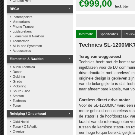
€999,00
Ortofon HiFi
Incl. btw
REGA
Platenspelers
Versterkers
Phono Trappen
Luidsprekers
Informatie
Specificaties
Revie
Elementen & Naalden
Toonarmen
Technics SL-1200MK
All-in-one Systemen
Accessoires
Terug van weggeweest
Elementen & Naalden
Technics heeft met de komst v
Audio Technica
ingeblazen voor de DJ communit
Denon
drive draaitafel met ‘coreless’ 
Goldring
originele design is gebleven zi
Grado
van de belangrijkste is dat Tec
Pickering
naar afneembare kabels, wat voo
Shure / Jico
Stanton
Coreless direct drive motor
Technics
Voor de SL-1200MK7 werd een n
Tonar
motor gebruikt een 'coreless stat
Reiniging / Onderhoud
de stator is de hoofdoorzaak v
kracht van de rotormagneten ver
Okki Nokki
Tonar / QS Audio
tussen de kernloze stator- en r
Overige
een hoge torque bereikt, gelijk