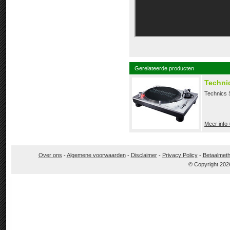
Gerelateerde producten
Techni
Technics 
Meer info 
Over ons
-
Algemene voorwaarden
-
Disclaimer
-
Privacy Policy
-
Betaalmet
© Copyright 202