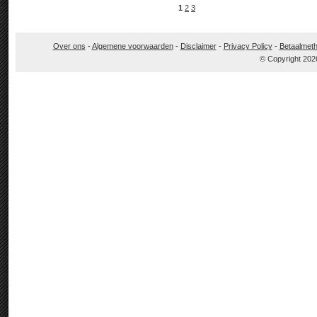
1
2
3
Over ons
-
Algemene voorwaarden
-
Disclaimer
-
Privacy Policy
-
Betaalmet
© Copyright 202