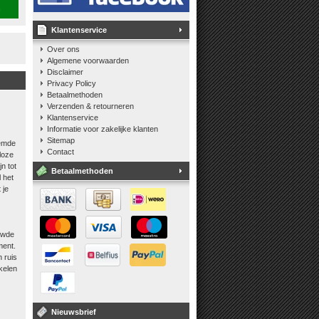
n
Klantenservice
Over ons
Algemene voorwaarden
Disclaimer
Privacy Policy
Betaalmethoden
Verzenden & retourneren
Klantenservice
Informatie voor zakelijke klanten
Sitemap
oemde
Contact
loze
n tot
Betaalmethoden
 het
 je
uwde
ment.
 ruis
kelen
Nieuwsbrief