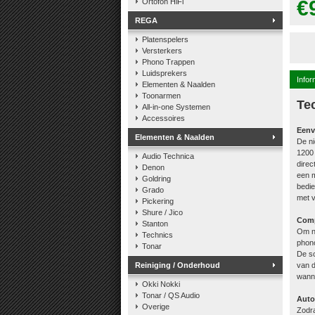
€
Ortofon HiFi
REGA
Platenspelers
Versterkers
Phono Trappen
Luidsprekers
Infor
Elementen & Naalden
Toonarmen
Te
All-in-one Systemen
Accessoires
Eenv
Elementen & Naalden
De n
1200 
Audio Technica
direc
Denon
een m
Goldring
bedie
Grado
met v
Pickering
Shure / Jico
Comp
Stanton
Om no
Technics
phono
Tonar
De sc
Reiniging / Onderhoud
van d
wanne
Okki Nokki
Tonar / QS Audio
Auto 
Overige
Zodra