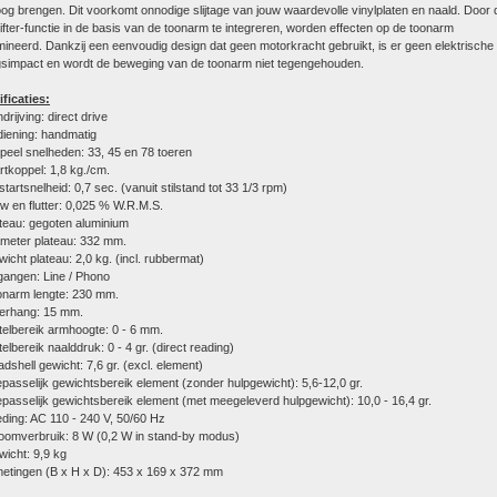
g brengen. Dit voorkomt onnodige slijtage van jouw waardevolle vinylplaten en naald. Door 
lifter-functie in de basis van de toonarm te integreren, worden effecten op de toonarm
mineerd. Dankzij een eenvoudig design dat geen motorkracht gebruikt, is er geen elektrische 
ingsimpact en wordt de beweging van de toonarm niet tegengehouden.
ficaties:
drijving: direct drive
iening: handmatig
peel snelheden: 33, 45 en 78 toeren
rtkoppel: 1,8 kg./cm.
tartsnelheid: 0,7 sec. (vanuit stilstand tot 33 1/3 rpm)
 en flutter:
0,025 % W.R.M.S.
teau: gegoten aluminium
meter plateau: 332 mm.
icht plateau: 2,0 kg. (incl. rubbermat)
gangen: Line / Phono
onarm lengte: 230 mm.
erhang: 15 mm.
telbereik armhoogte: 0 - 6 mm.
telbereik naalddruk
: 0 - 4 gr. (direct reading)
dshell gewicht: 7,6 gr. (excl. element)
passelijk gewichtsbereik element (zonder hulpgewicht): 5,6-12,0 gr.
passelijk gewichtsbereik element (met meegeleverd hulpgewicht): 10,0 - 16,4 gr.
eding:
AC 110 - 240 V, 50/60 Hz
oomverbruik: 8 W (
0,2 W in stand-by modus)
icht: 9,9 kg
etingen (B x H x D): 453 x 169 x 372 mm