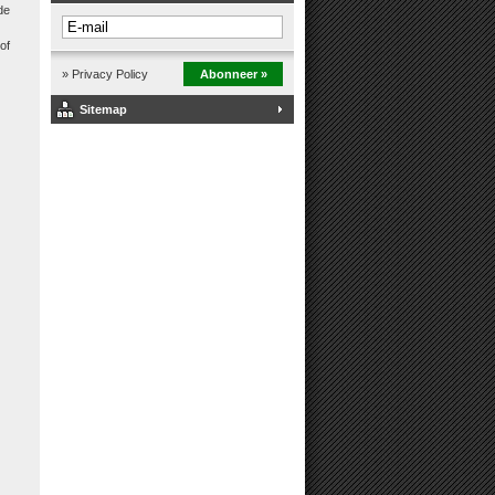
de
of
» Privacy Policy
Abonneer »
Sitemap