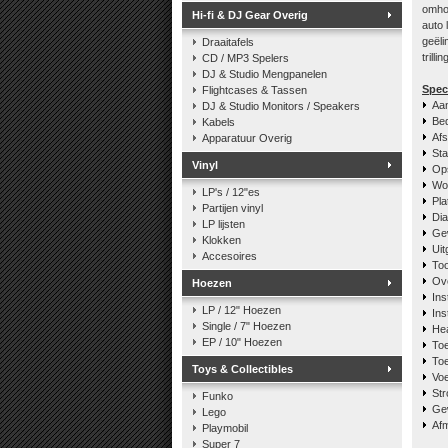
omhoo
Hi-fi & DJ Gear Overig
auto 
geëli
Draaitafels
trill
CD / MP3 Spelers
DJ & Studio Mengpanelen
Speci
Flightcases & Tassen
Aan
DJ & Studio Monitors / Speakers
Bed
Kabels
Afs
Apparatuur Overig
Sta
Vinyl
Ops
Wow
LP's / 12"es
Pla
Partijen vinyl
Dia
LP lijsten
Gew
Klokken
Uit
Accesoires
To
Ov
Hoezen
Ins
LP / 12" Hoezen
Ins
Single / 7" Hoezen
Hea
EP / 10" Hoezen
Toe
Toe
Toys & Collectibles
Vo
Str
Funko
Gew
Lego
Afm
Playmobil
Super 7