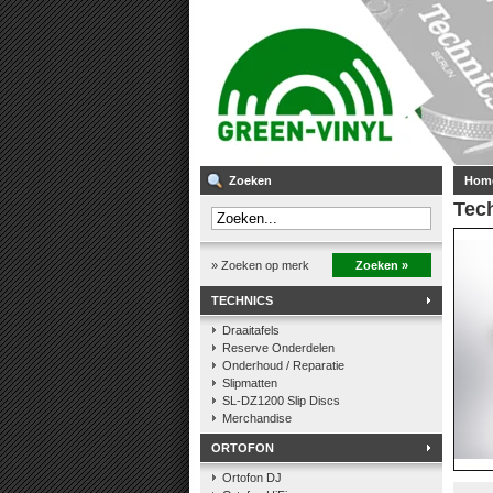
Zoeken
Hom
Tech
» Zoeken op merk
Zoeken »
TECHNICS
Draaitafels
Reserve Onderdelen
Onderhoud / Reparatie
Slipmatten
SL-DZ1200 Slip Discs
Merchandise
ORTOFON
Ortofon DJ