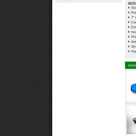
acce
S
t
Ru
7" 
Co
Ext
hea
Ph
Aa
St
Han
Gere