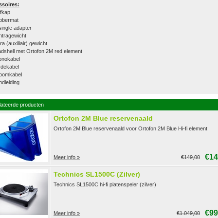
ssoires:
ofkap
bbermat
single adapter
ntragewicht
ra (auxiliair) gewicht
dshell met Ortofon 2M red element
onokabel
rdekabel
roomkabel
dleiding
lateerde producten
Ortofon 2M Blue reservenaald
Ortofon 2M Blue reservenaald voor Ortofon 2M Blue Hi-fi element
€14
Meer info »
€149,00
Technics SL1500C (Zilver)
Technics SL1500C hi-fi platenspeler (zilver)
€99
Meer info »
€1.049,00