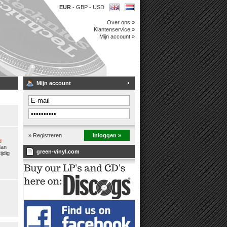
EUR
-
GBP
-
USD
Over ons »
Klantenservice »
Mijn account »
Mijn account
» Registreren
Inloggen »
d
dan
green-vinyl.com
jdig