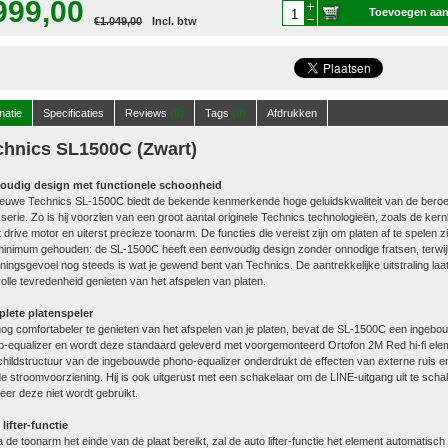
999,00
Toevoegen aa
€1.049,00
Incl. btw
winkelwagen
matie
Specificaties
Reviews
(0)
Tags
(0)
Afdrukken
chnics SL1500C (Zwart)
oudig design met functionele schoonheid
ieuwe Technics SL-1500C biedt de bekende kenmerkende hoge geluidskwaliteit van de ber
serie. Zo is hij voorzien van een groot aantal originele Technics technologieën, zoals de kern
t drive motor en uiterst precieze toonarm. De functies die vereist zijn om platen af te spelen zij
inimum gehouden: de SL-1500C heeft een eenvoudig design zonder onnodige fratsen, terwijl
ningsgevoel nog steeds is wat je gewend bent van Technics. De aantrekkelijke uitstraling laat
olle tevredenheid genieten van het afspelen van platen.
lete platenspeler
g comfortabeler te genieten van het afspelen van je platen, bevat de SL-1500C een ingebo
-equalizer en wordt deze standaard geleverd met voorgemonteerd Ortofon 2M Red hi-fi ele
hildstructuur van de ingebouwde phono-equalizer onderdrukt de effecten van externe ruis en
e stroomvoorziening. Hij is ook uitgerust met een schakelaar om de LINE-uitgang uit te scha
er deze niet wordt gebruikt.
lifter-functie
 de toonarm het einde van de plaat bereikt, zal de auto lifter-functie het element automatisch