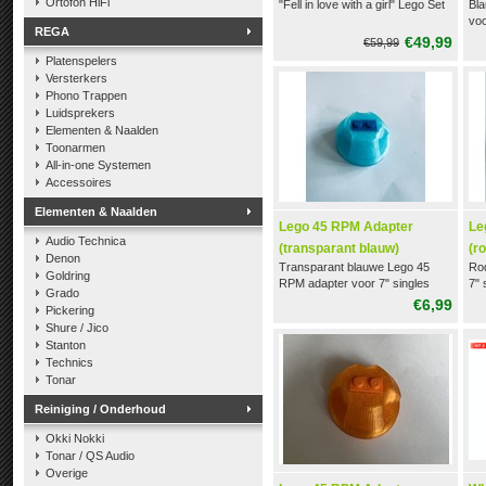
Ortofon HiFi
"Fell in love with a girl" Lego Set
Bl
voo
REGA
€49,99
€59,99
Platenspelers
Versterkers
Phono Trappen
Luidsprekers
Elementen & Naalden
Toonarmen
All-in-one Systemen
Accessoires
Elementen & Naalden
Lego 45 RPM Adapter
Le
Audio Technica
(transparant blauw)
(r
Denon
Transparant blauwe Lego 45
Ro
Goldring
RPM adapter voor 7" singles
7" 
Grado
€6,99
Pickering
Shure / Jico
Stanton
Technics
Tonar
Reiniging / Onderhoud
Okki Nokki
Tonar / QS Audio
Overige