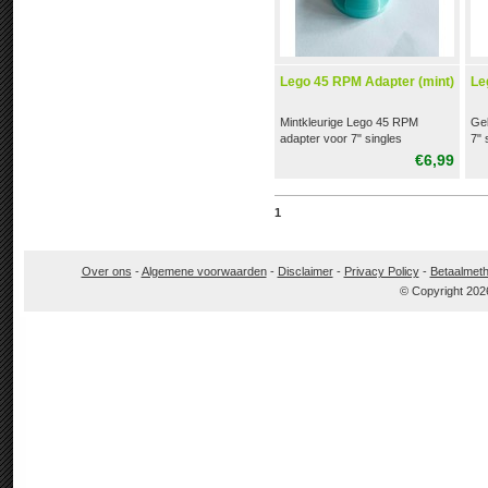
Lego 45 RPM Adapter (mint)
Le
Mintkleurige Lego 45 RPM
Ge
adapter voor 7" singles
7" 
€6,99
1
Over ons
-
Algemene voorwaarden
-
Disclaimer
-
Privacy Policy
-
Betaalmet
© Copyright 202