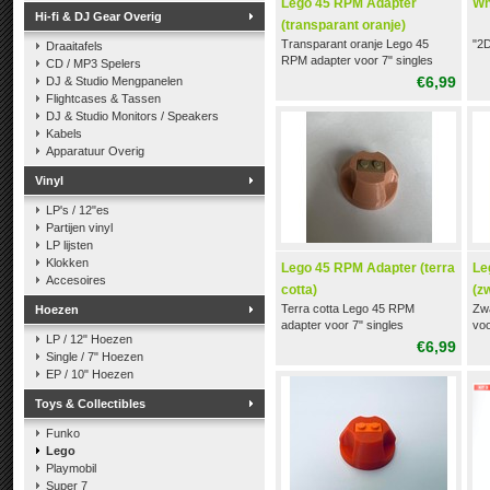
Lego 45 RPM Adapter
Wh
Hi-fi & DJ Gear Overig
(transparant oranje)
Transparant oranje Lego 45
"2D
Draaitafels
RPM adapter voor 7" singles
CD / MP3 Spelers
€6,99
DJ & Studio Mengpanelen
Flightcases & Tassen
DJ & Studio Monitors / Speakers
Kabels
Apparatuur Overig
Vinyl
LP's / 12"es
Partijen vinyl
LP lijsten
Klokken
Lego 45 RPM Adapter (terra
Le
Accesoires
cotta)
(z
Terra cotta Lego 45 RPM
Zw
Hoezen
adapter voor 7" singles
voo
LP / 12" Hoezen
€6,99
Single / 7" Hoezen
EP / 10" Hoezen
Toys & Collectibles
Funko
Lego
Playmobil
Super 7