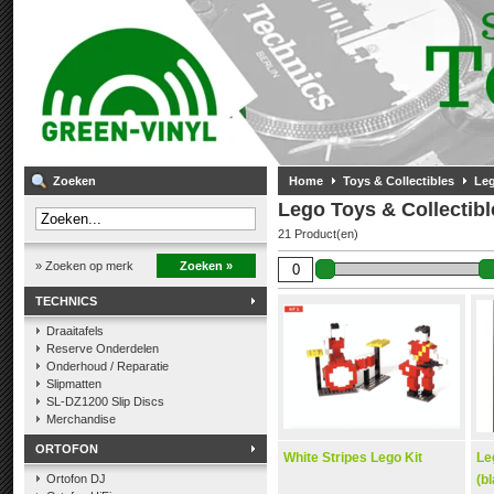
Zoeken
Home
Toys & Collectibles
Le
Lego Toys & Collectibl
21 Product(en)
» Zoeken op merk
Zoeken »
TECHNICS
Draaitafels
Reserve Onderdelen
Onderhoud / Reparatie
Slipmatten
SL-DZ1200 Slip Discs
Merchandise
ORTOFON
White Stripes Lego Kit
Le
Ortofon DJ
(b