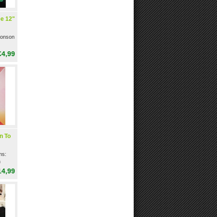
e 12"
Ronson
€4,99
n To
ms:
n
14,99