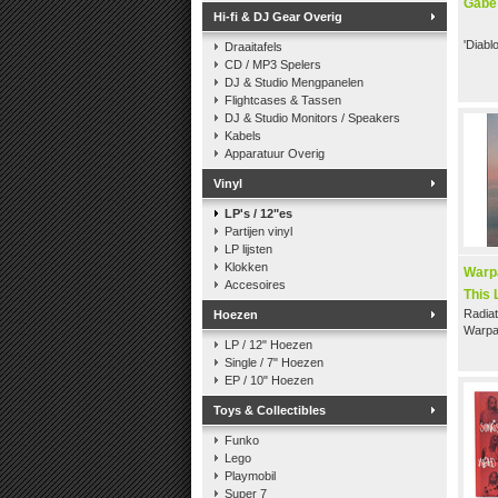
Gabe 
Hi-fi & DJ Gear Overig
'Diab
Draaitafels
CD / MP3 Spelers
DJ & Studio Mengpanelen
Flightcases & Tassen
DJ & Studio Monitors / Speakers
Kabels
Apparatuur Overig
Vinyl
LP's / 12"es
Partijen vinyl
LP lijsten
Klokken
Warpa
Accesoires
This 
Radiat
Hoezen
Warpa
LP / 12" Hoezen
Single / 7" Hoezen
EP / 10" Hoezen
Toys & Collectibles
Funko
Lego
Playmobil
Super 7