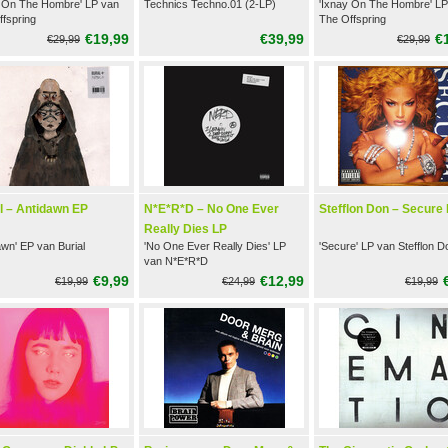
y On The Hombre' LP van
Technics Techno.01 (2-LP)
'Ixnay On The Hombre' LP
fspring
The Offspring
€19,99
€39,99
€
€29,99
€29,99
l – Antidawn EP
N*E*R*D – No One Ever
Stefflon Don – Secure
Really Dies LP
awn' EP van Burial
'No One Ever Really Dies' LP
'Secure' LP van Stefflon D
van N*E*R*D
€9,99
€12,99
€19,99
€24,99
€19,99