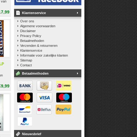
 van
17,99
Klantenservice
Over ons
Algemene voorwaarden
Disclaimer
Privacy Policy
Betaalmethoden
Verzenden & retourneren
Klantenservice
Informatie voor zakelijke klanten
Sitemap
 LP
Contact
Betaalmethoden
on
€9,99
Nieuwsbrief