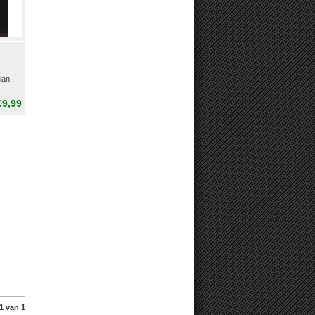
ian
€9,99
1 van 1