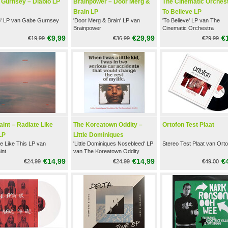
Gurnsey ‎– Diablo LP
Brainpower – Door Merg &
The Cinematic Orchest
Brain LP
To Believe LP
lo' LP van Gabe Gurnsey
'Door Merg & Brain' LP van
'To Believe' LP van The
Brainpower
Cinematic Orchestra
€9,99
€29,99
€
€19,99
€36,99
€29,99
int – Radiate Like
The Koreatown Oddity –
Ortofon Test Plaat
LP
Little Dominiques
e Like This LP van
'Little Dominiques Nosebleed' LP
Stereo Test Plaat van Ort
Nosebleed LP
int
van The Koreatown Oddity
€14,99
€14,99
€
€24,99
€24,99
€49,00