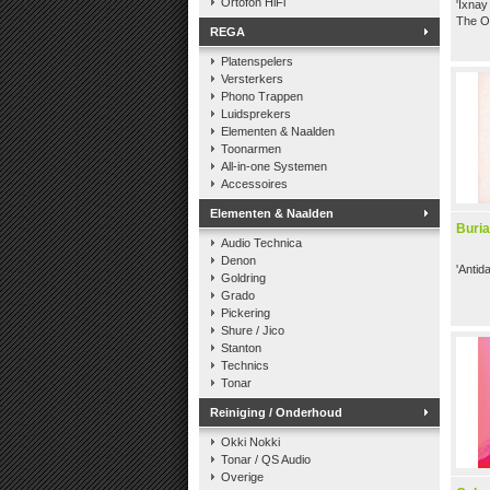
Ortofon HiFi
'Ixna
The Of
REGA
Platenspelers
Versterkers
Phono Trappen
Luidsprekers
Elementen & Naalden
Toonarmen
All-in-one Systemen
Accessoires
Elementen & Naalden
Buria
Audio Technica
Denon
'Antid
Goldring
Grado
Pickering
Shure / Jico
Stanton
Technics
Tonar
Reiniging / Onderhoud
Okki Nokki
Tonar / QS Audio
Overige