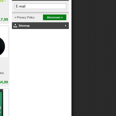
ra –
» Privacy Policy
Abonneer »
17,99
Sitemap
ofon
44,99