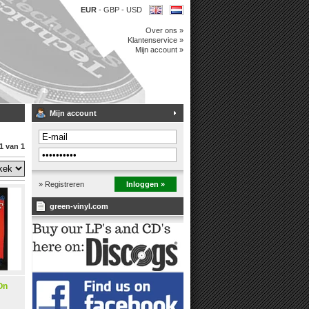
EUR
-
GBP
-
USD
Over ons »
Klantenservice »
Mijn account »
Mijn account
1 van 1
» Registreren
Inloggen »
green-vinyl.com
On