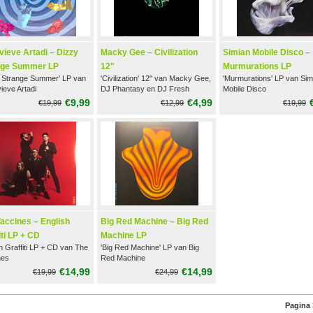
ieve Artadi – Dizzy
Macky Gee ‎– Civilization
Simian Mobile Disco –
nge Summer LP
12"
Murmurations LP
y Strange Summer' LP van
'Civilization' 12" van Macky Gee,
'Murmurations' LP van Sim
ieve Artadi
DJ Phantasy en DJ Fresh
Mobile Disco
€9,99
€4,99
€19,99
€12,99
€19,99
accines – English
Big Red Machine – Big Red
iti LP + CD
Machine LP
h Graffiti LP + CD van The
'Big Red Machine' LP van Big
nes
Red Machine
€14,99
€14,99
€19,99
€24,99
Pagina 