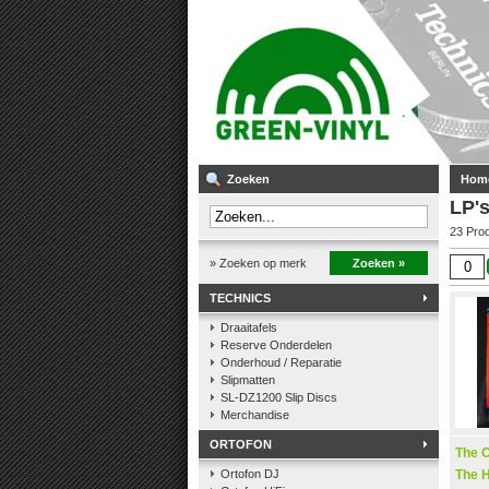
Zoeken
Hom
LP's
23 Pro
» Zoeken op merk
Zoeken »
TECHNICS
Draaitafels
Reserve Onderdelen
Onderhoud / Reparatie
Slipmatten
SL-DZ1200 Slip Discs
Merchandise
ORTOFON
The O
Ortofon DJ
The 