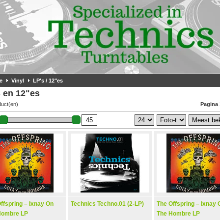
e
Vinyl
LP's / 12"es
 en 12"es
duct(en)
Pagina 
ffspring – Ixnay On
Technics Techno.01 (2-LP)
The Offspring – Ixnay 
Hombre LP
The Hombre LP