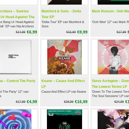
rchives – Sunrise
Mumford & Sons – Delta
Mark Ronson - Ooh We
 Ur Head Against Tha
Tour EP
se Bang Ur Head Against
'Delta Tour' EP van Mumford &
'Ooh Wee' 12" van Mark 
EP
ll ' EP van Nia Archives
Sons
€6,99
€9,99
€14,99
€16,99
€17,99
a – Control The Party
Keane – Cause And Effect
Steve Arrington – Dow
LP
The Lowest Terms LP
ol The Party' 12" van
Cause And Effect LP van Keane
'Down To The Lowest Ter
a
The Soul Sessions' LP va
Steve Arrington
€4,99
€16,99
€
€17,99
€29,99
€24,99