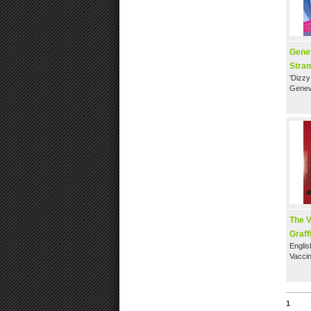
Genev
Stra
'Dizz
Genev
The V
Graff
Englis
Vacci
1