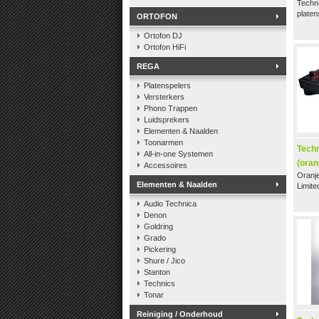
Techn
platen
ORTOFON
Ortofon DJ
Ortofon HiFi
REGA
Platenspelers
Versterkers
Phono Trappen
Luidsprekers
Elementen & Naalden
Toonarmen
Tech
All-in-one Systemen
(oran
Accessoires
Oranj
Elementen & Naalden
Limite
Audio Technica
Denon
Goldring
Grado
Pickering
Shure / Jico
Stanton
Technics
Tonar
Reiniging / Onderhoud