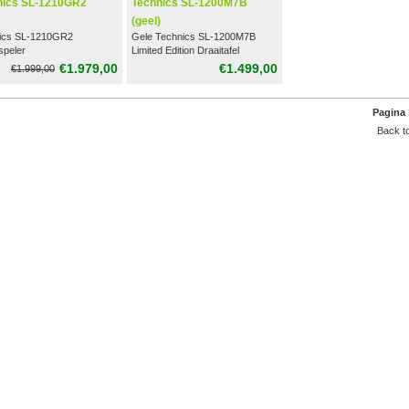
nics SL-1210GR2
Technics SL-1200M7B
(geel)
ics SL-1210GR2
Gele Technics SL-1200M7B
speler
Limited Edition Draaitafel
€1.979,00
€1.499,00
€1.999,00
Pagina 
Back to