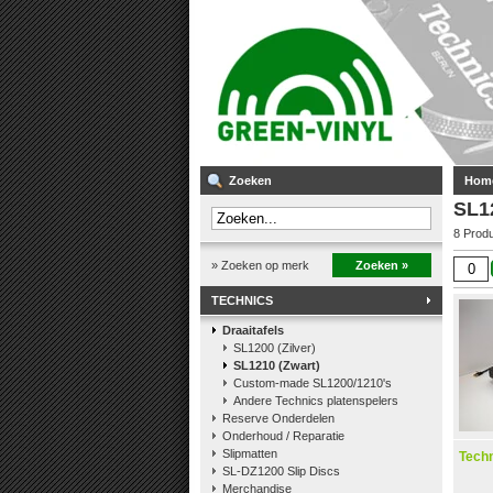
Zoeken
Hom
SL12
8 Prod
» Zoeken op merk
Zoeken »
TECHNICS
Draaitafels
SL1200 (Zilver)
SL1210 (Zwart)
Custom-made SL1200/1210's
Andere Technics platenspelers
Reserve Onderdelen
Onderhoud / Reparatie
Slipmatten
Tech
SL-DZ1200 Slip Discs
Merchandise