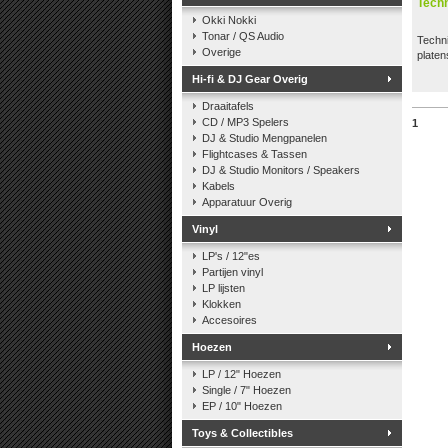
Tech
Okki Nokki
Tonar / QS Audio
Techn
Overige
platen
Hi-fi & DJ Gear Overig
Draaitafels
CD / MP3 Spelers
1
DJ & Studio Mengpanelen
Flightcases & Tassen
DJ & Studio Monitors / Speakers
Kabels
Apparatuur Overig
Vinyl
LP's / 12"es
Partijen vinyl
LP lijsten
Klokken
Accesoires
Hoezen
LP / 12" Hoezen
Single / 7" Hoezen
EP / 10" Hoezen
Toys & Collectibles