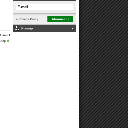
» Privacy Policy
Abonneer »
Sitemap
1 van 1
 top