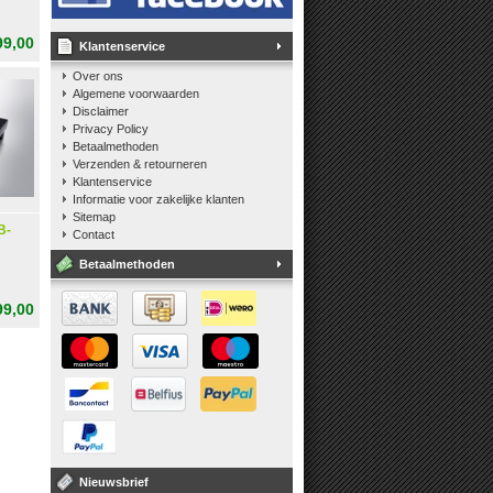
99,00
Klantenservice
Over ons
Algemene voorwaarden
Disclaimer
Privacy Policy
Betaalmethoden
Verzenden & retourneren
Klantenservice
Informatie voor zakelijke klanten
Sitemap
B-
Contact
Betaalmethoden
99,00
Nieuwsbrief