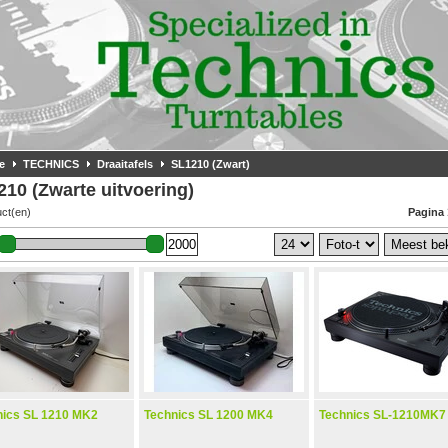
e
TECHNICS
Draaitafels
SL1210 (Zwart)
10 (Zwarte uitvoering)
uct(en)
Pagina 
nics SL 1210 MK2
Technics SL 1200 MK4
Technics SL-1210MK7