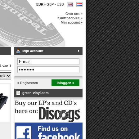
EUR
-
GBP
-
USD
Over ons »
Klantenservice »
Mijn account »
Mijn account
1 van 1
» Registreren
Inloggen »
green-vinyl.com