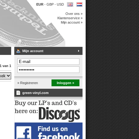
EUR
-
GBP
-
USD
Over ons »
Klantenservice »
Mijn account »
Mijn account
1 van 1
» Registreren
Inloggen »
green-vinyl.com