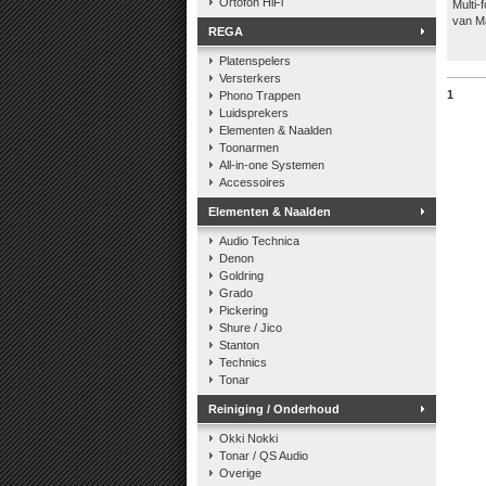
Ortofon HiFi
Multi-
van 
REGA
Platenspelers
Versterkers
1
Phono Trappen
Luidsprekers
Elementen & Naalden
Toonarmen
All-in-one Systemen
Accessoires
Elementen & Naalden
Audio Technica
Denon
Goldring
Grado
Pickering
Shure / Jico
Stanton
Technics
Tonar
Reiniging / Onderhoud
Okki Nokki
Tonar / QS Audio
Overige