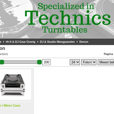
e
Hi-fi & DJ Gear Overig
DJ & Studio Mengpanelen
Denon
on
uct(en)
Pagina 
r / Mixer Case