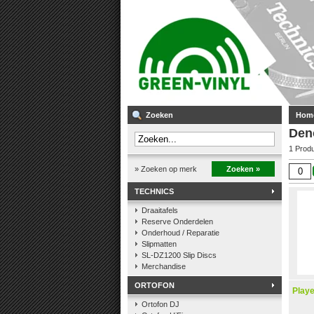
Zoeken
Hom
Den
1 Prod
» Zoeken op merk
Zoeken »
TECHNICS
Draaitafels
Reserve Onderdelen
Onderhoud / Reparatie
Slipmatten
SL-DZ1200 Slip Discs
Merchandise
ORTOFON
Playe
Ortofon DJ