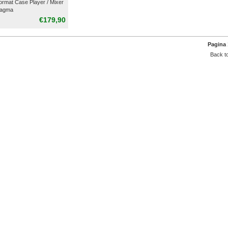
format Case Player / Mixer
Magma
€179,90
Pagina 
Back to