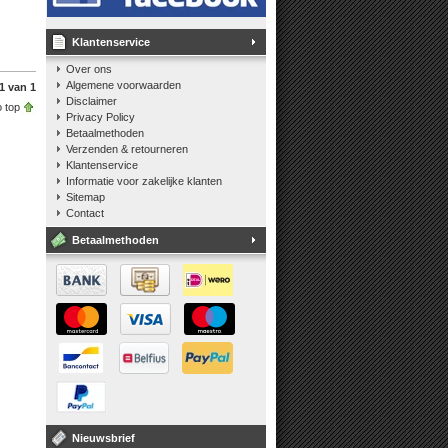
Klantenservice
Over ons
Algemene voorwaarden
1 van 1
Disclaimer
 top
Privacy Policy
Betaalmethoden
Verzenden & retourneren
Klantenservice
Informatie voor zakelijke klanten
Sitemap
Contact
Betaalmethoden
Nieuwsbrief