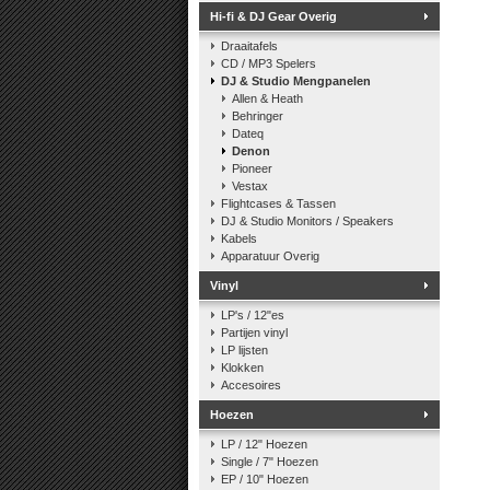
Hi-fi & DJ Gear Overig
Draaitafels
CD / MP3 Spelers
DJ & Studio Mengpanelen
Allen & Heath
Behringer
Dateq
Denon
Pioneer
Vestax
Flightcases & Tassen
DJ & Studio Monitors / Speakers
Kabels
Apparatuur Overig
Vinyl
LP's / 12"es
Partijen vinyl
LP lijsten
Klokken
Accesoires
Hoezen
LP / 12" Hoezen
Single / 7" Hoezen
EP / 10" Hoezen