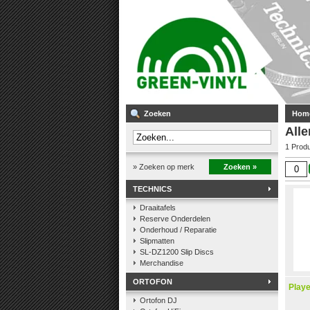
Zoeken
Hom
Alle
1 Prod
» Zoeken op merk
Zoeken »
TECHNICS
Draaitafels
Reserve Onderdelen
Onderhoud / Reparatie
Slipmatten
SL-DZ1200 Slip Discs
Merchandise
ORTOFON
Playe
Ortofon DJ