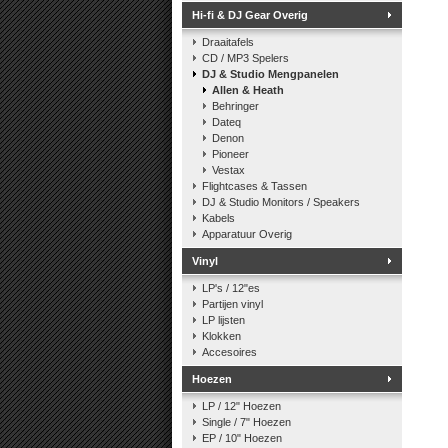
Hi-fi & DJ Gear Overig
Draaitafels
CD / MP3 Spelers
DJ & Studio Mengpanelen
Allen & Heath
Behringer
Dateq
Denon
Pioneer
Vestax
Flightcases & Tassen
DJ & Studio Monitors / Speakers
Kabels
Apparatuur Overig
Vinyl
LP's / 12"es
Partijen vinyl
LP lijsten
Klokken
Accesoires
Hoezen
LP / 12" Hoezen
Single / 7" Hoezen
EP / 10" Hoezen