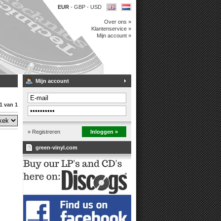
EUR
-
GBP
-
USD
Over ons »
Klantenservice »
Mijn account »
Mijn account
1 van 1
» Registreren
Inloggen »
green-vinyl.com