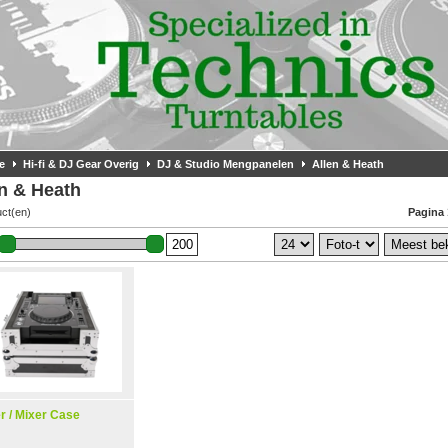
e
Hi-fi & DJ Gear Overig
DJ & Studio Mengpanelen
Allen & Heath
n & Heath
uct(en)
Pagina 
r / Mixer Case