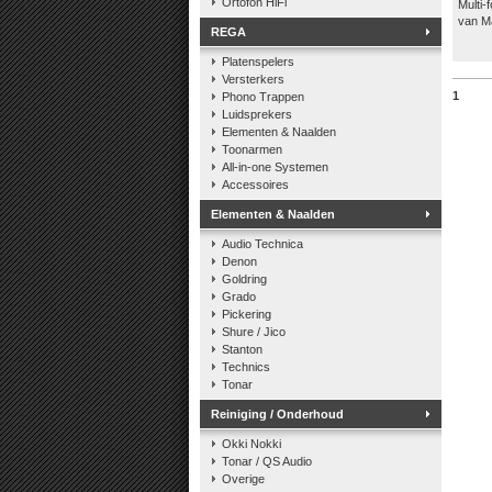
Ortofon HiFi
Multi-
van 
REGA
Platenspelers
Versterkers
1
Phono Trappen
Luidsprekers
Elementen & Naalden
Toonarmen
All-in-one Systemen
Accessoires
Elementen & Naalden
Audio Technica
Denon
Goldring
Grado
Pickering
Shure / Jico
Stanton
Technics
Tonar
Reiniging / Onderhoud
Okki Nokki
Tonar / QS Audio
Overige