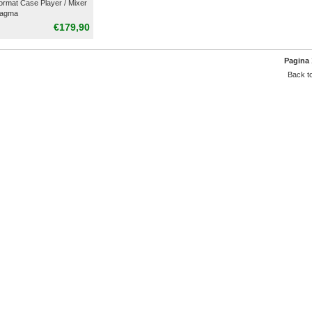
format Case Player / Mixer
Magma
€179,90
Pagina 
Back to