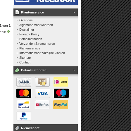
Klantenservice
Over ons
Algemene voorwaarden
1 van 1
Disclaimer
 top
Privacy Policy
Betaalmethoden
Verzenden & retourneren
Klantenservice
Informatie voor zakelijke klanten
Sitemap
Contact
Betaalmethoden
Nieuwsbrief