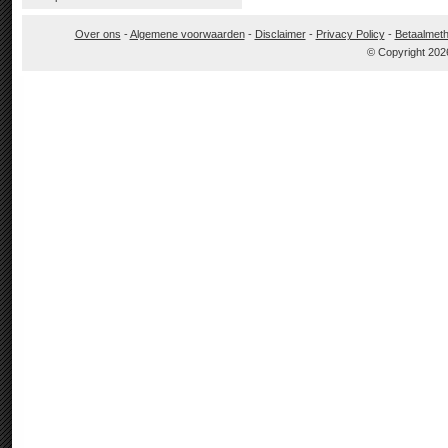
Over ons
-
Algemene voorwaarden
-
Disclaimer
-
Privacy Policy
-
Betaalmet
© Copyright 202