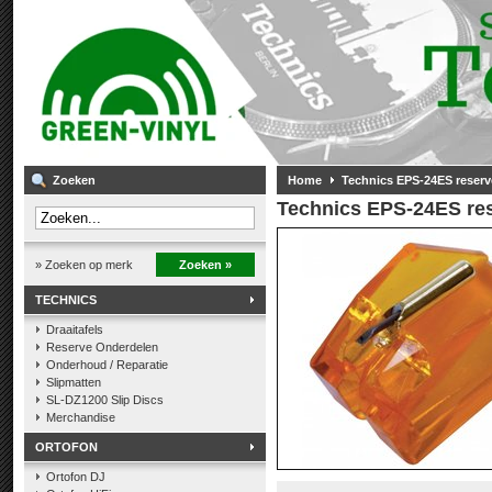
Zoeken
Home
Technics EPS-24ES reserv
Technics EPS-24ES re
» Zoeken op merk
Zoeken »
TECHNICS
Draaitafels
Reserve Onderdelen
Onderhoud / Reparatie
Slipmatten
SL-DZ1200 Slip Discs
Merchandise
ORTOFON
Ortofon DJ