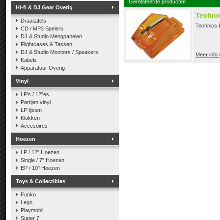
Gerelateerde producten
Hi-fi & DJ Gear Overig
Technic
Draaitafels
Technics 
CD / MP3 Spelers
DJ & Studio Mengpanelen
Flightcases & Tassen
DJ & Studio Monitors / Speakers
Meer info 
Kabels
Apparatuur Overig
Vinyl
LP's / 12"es
Partijen vinyl
LP lijsten
Klokken
Accesoires
Hoezen
LP / 12" Hoezen
Single / 7" Hoezen
EP / 10" Hoezen
Toys & Collectibles
Funko
Lego
Playmobil
Super 7