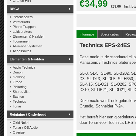
€34,99
Ortofon HiFi
€39,00
Incl. bt
REGA
Platenspelers
Versterkers
Phono Trappen
Luidsprekers
Informatie
Specificaties
Revie
Elementen & Naalden
Toonarmen
Technics EPS-24ES
All-in-one Systemen
Accessoires
Deze naald is de standaard elli
Elementen & Naalden
Panasonic / Technics platenspel
Audio Technica
Denon
SL-3, SL-5, SL-90, SL-B202, S
Goldring
D3, SL-DL3, SL-DL5, SL-H350,
Grado
SL-N15, SL-Q21, SL-Q202, SPC
Pickering
D310, SL-DB21, SL-DD21, SL-
Shure / Jico
Stanton
Deze naald wordt ook gebruikt 
Technics
Grundig, Schneider P-24.
Tonar
Reiniging / Onderhoud
Het betreft hier een gloednieuw
door Tonar voor Technics EPS-2
Okki Nokki
Tonar / QS Audio
Overige