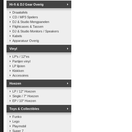
Hi-fi & DJ Gear Overig
Draaitafels
CD / MP3 Spelers
DJ & Studio Mengpanelen
Flightcases & Tassen
DJ & Studio Monitors / Speakers
Kabels
Apparatuur Overig
Vinyl
LP's / 12"es
Partijen vinyl
LP lijsten
Klokken
Accesoires
Hoezen
LP / 12" Hoezen
Single / 7" Hoezen
EP / 10" Hoezen
Toys & Collectibles
Funko
Lego
Playmobil
Super 7