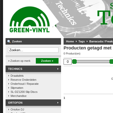
Zoeken
Home
Tags
Barracuda / Freak
Producten getagd met 
0 Product(en)
» Zoeken op merk
Zoeken »
TECHNICS
Draaitafels
G
Reserve Onderdelen
Onderhoud / Reparatie
Slipmatten
SL-DZ1200 Slip Discs
Merchandise
1
ORTOFON
Ortofon DJ