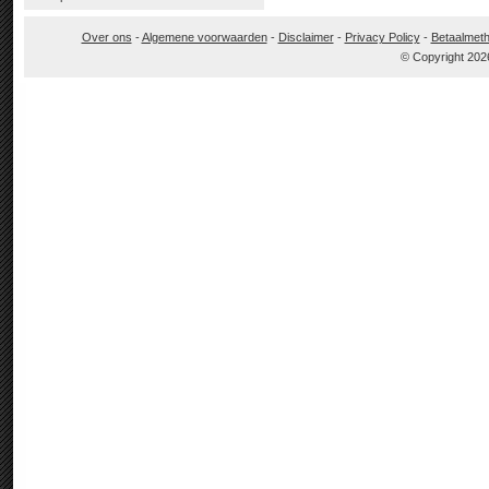
Over ons
-
Algemene voorwaarden
-
Disclaimer
-
Privacy Policy
-
Betaalmet
© Copyright 202