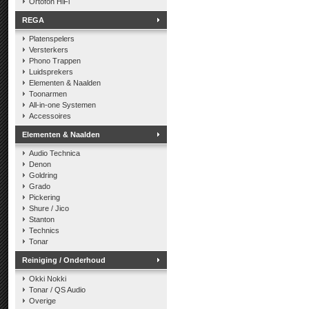
Ortofon HiFi
REGA
Platenspelers
Versterkers
Phono Trappen
Luidsprekers
Elementen & Naalden
Toonarmen
All-in-one Systemen
Accessoires
Elementen & Naalden
Audio Technica
Denon
Goldring
Grado
Pickering
Shure / Jico
Stanton
Technics
Tonar
Reiniging / Onderhoud
Okki Nokki
Tonar / QS Audio
Overige