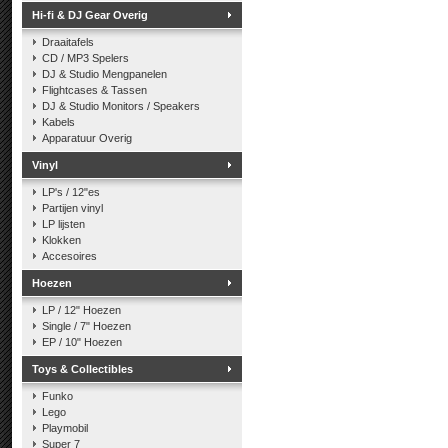
Hi-fi & DJ Gear Overig
Draaitafels
CD / MP3 Spelers
DJ & Studio Mengpanelen
Flightcases & Tassen
DJ & Studio Monitors / Speakers
Kabels
Apparatuur Overig
Vinyl
LP's / 12"es
Partijen vinyl
LP lijsten
Klokken
Accesoires
Hoezen
LP / 12" Hoezen
Single / 7" Hoezen
EP / 10" Hoezen
Toys & Collectibles
Funko
Lego
Playmobil
Super 7