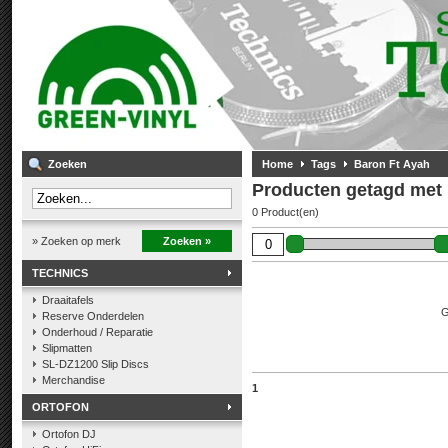
Zoeken
Home
Tags
Baron Ft Ayah
Producten getagd met 
0 Product(en)
» Zoeken op merk
Zoeken »
TECHNICS
Draaitafels
G
Reserve Onderdelen
Onderhoud / Reparatie
Slipmatten
SL-DZ1200 Slip Discs
Merchandise
1
ORTOFON
Ortofon DJ