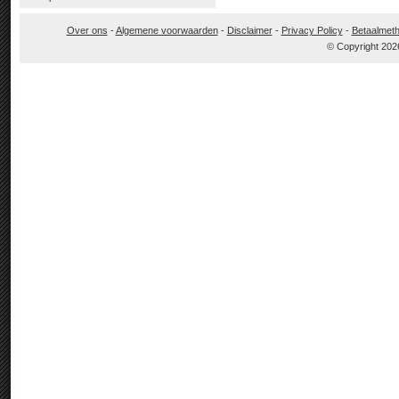
Over ons
-
Algemene voorwaarden
-
Disclaimer
-
Privacy Policy
-
Betaalmet
© Copyright 202