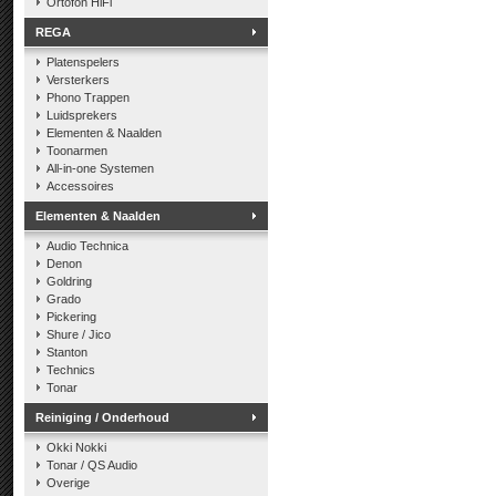
Ortofon HiFi
REGA
Platenspelers
Versterkers
Phono Trappen
Luidsprekers
Elementen & Naalden
Toonarmen
All-in-one Systemen
Accessoires
Elementen & Naalden
Audio Technica
Denon
Goldring
Grado
Pickering
Shure / Jico
Stanton
Technics
Tonar
Reiniging / Onderhoud
Okki Nokki
Tonar / QS Audio
Overige