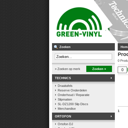
Zoeken
Hom
Pro
0 Prod
» Zoeken op merk
Zoeken »
TECHNICS
Draaitafels
Reserve Onderdelen
Onderhoud / Reparatie
Slipmatten
SL-DZ1200 Slip Discs
Merchandise
1
ORTOFON
Ortofon DJ