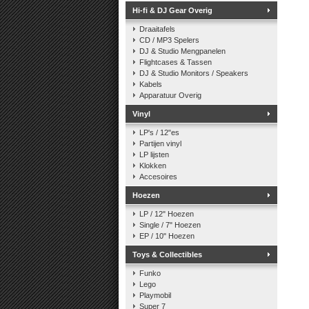
Hi-fi & DJ Gear Overig
Draaitafels
CD / MP3 Spelers
DJ & Studio Mengpanelen
Flightcases & Tassen
DJ & Studio Monitors / Speakers
Kabels
Apparatuur Overig
Vinyl
LP's / 12"es
Partijen vinyl
LP lijsten
Klokken
Accesoires
Hoezen
LP / 12" Hoezen
Single / 7" Hoezen
EP / 10" Hoezen
Toys & Collectibles
Funko
Lego
Playmobil
Super 7