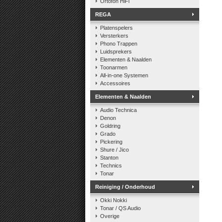
Ortofon HiFi
REGA
Platenspelers
Versterkers
Phono Trappen
Luidsprekers
Elementen & Naalden
Toonarmen
All-in-one Systemen
Accessoires
Elementen & Naalden
Audio Technica
Denon
Goldring
Grado
Pickering
Shure / Jico
Stanton
Technics
Tonar
Reiniging / Onderhoud
Okki Nokki
Tonar / QS Audio
Overige