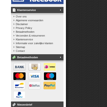
Klantenservice
Over ons
Algemene voorwaarden
Disclaimer
Privacy Policy
Betaalmethoden
Verzenden & retourneren
Klantenservice
Informatie voor zakelijke klanten
Sitemap
Contact
Betaalmethoden
Nieuwsbrief