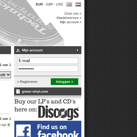
EUR
-
GBP
-
USD
Over ons »
Klantenservice »
Mijn account »
Mijn account
1 van 1
» Registreren
Inloggen »
green-vinyl.com
1 van 1
 top