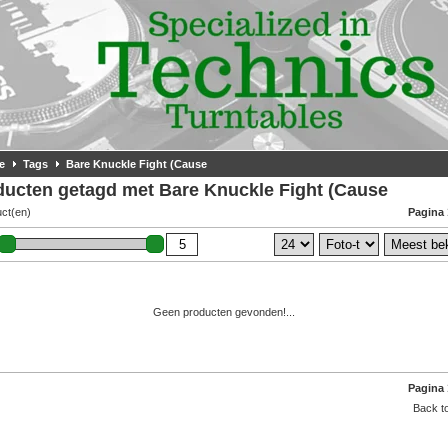
e
Tags
Bare Knuckle Fight (Cause
ducten getagd met Bare Knuckle Fight (Cause
uct(en)
Pagina 
Geen producten gevonden!...
Pagina 
Back to