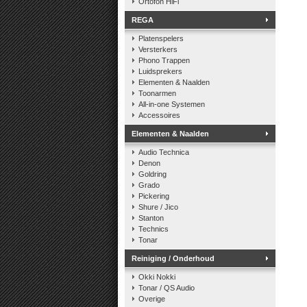
Ortofon HiFi
REGA
Platenspelers
Versterkers
Phono Trappen
Luidsprekers
Elementen & Naalden
Toonarmen
All-in-one Systemen
Accessoires
Elementen & Naalden
Audio Technica
Denon
Goldring
Grado
Pickering
Shure / Jico
Stanton
Technics
Tonar
Reiniging / Onderhoud
Okki Nokki
Tonar / QS Audio
Overige