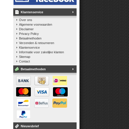
Klantenservice
Over ons
Algemene voorwaarden
Disclaimer
Privacy Policy
Betaalmethoden
Verzenden & retourneren
Klantenservice
Informatie voor zakelijke klanten
Sitemap
Contact
Betaalmethoden
Nieuwsbrief