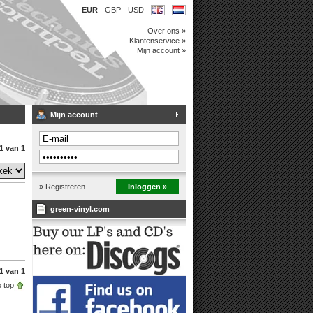
EUR
-
GBP
-
USD
Over ons »
Klantenservice »
Mijn account »
Mijn account
1 van 1
» Registreren
Inloggen »
green-vinyl.com
1 van 1
 top