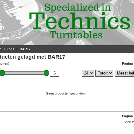
e
Tags
BAR17
ducten getagd met BAR17
uct(en)
Pagina 
Geen producten gevonden!...
Pagina 
Back to