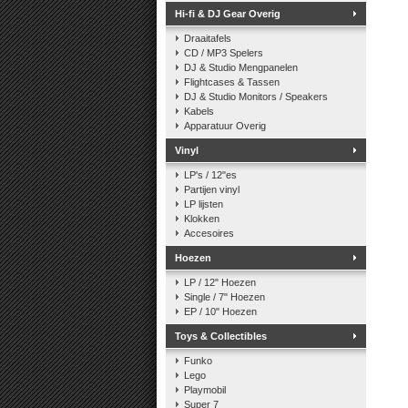
Hi-fi & DJ Gear Overig
Draaitafels
CD / MP3 Spelers
DJ & Studio Mengpanelen
Flightcases & Tassen
DJ & Studio Monitors / Speakers
Kabels
Apparatuur Overig
Vinyl
LP's / 12"es
Partijen vinyl
LP lijsten
Klokken
Accesoires
Hoezen
LP / 12" Hoezen
Single / 7" Hoezen
EP / 10" Hoezen
Toys & Collectibles
Funko
Lego
Playmobil
Super 7