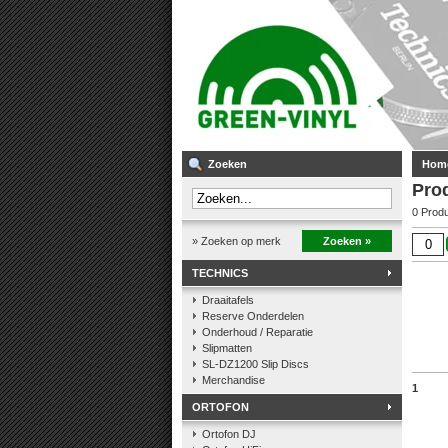
Zoeken
Hom
Pro
0 Prod
» Zoeken op merk
Zoeken »
TECHNICS
Draaitafels
Reserve Onderdelen
Onderhoud / Reparatie
Slipmatten
SL-DZ1200 Slip Discs
Merchandise
1
ORTOFON
Ortofon DJ