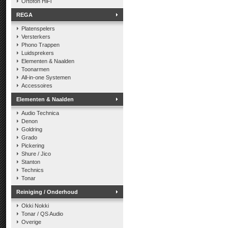
Ortofon HiFi
REGA
Platenspelers
Versterkers
Phono Trappen
Luidsprekers
Elementen & Naalden
Toonarmen
All-in-one Systemen
Accessoires
Elementen & Naalden
Audio Technica
Denon
Goldring
Grado
Pickering
Shure / Jico
Stanton
Technics
Tonar
Reiniging / Onderhoud
Okki Nokki
Tonar / QS Audio
Overige