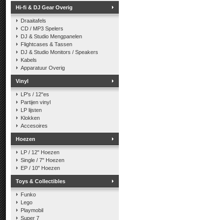
Hi-fi & DJ Gear Overig
Draaitafels
CD / MP3 Spelers
DJ & Studio Mengpanelen
Flightcases & Tassen
DJ & Studio Monitors / Speakers
Kabels
Apparatuur Overig
Vinyl
LP's / 12"es
Partijen vinyl
LP lijsten
Klokken
Accesoires
Hoezen
LP / 12" Hoezen
Single / 7" Hoezen
EP / 10" Hoezen
Toys & Collectibles
Funko
Lego
Playmobil
Super 7