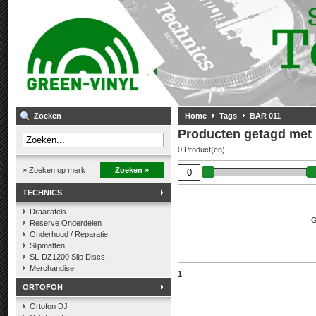
Zoeken
Home
Tags
BAR 011
Producten getagd met
0 Product(en)
» Zoeken op merk
Zoeken »
TECHNICS
Draaitafels
G
Reserve Onderdelen
Onderhoud / Reparatie
Slipmatten
SL-DZ1200 Slip Discs
Merchandise
1
ORTOFON
Ortofon DJ