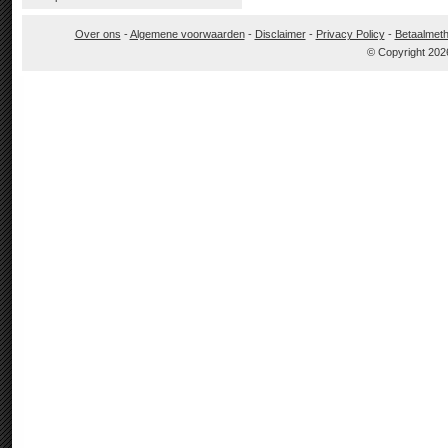
Over ons
-
Algemene voorwaarden
-
Disclaimer
-
Privacy Policy
-
Betaalmet
© Copyright 202