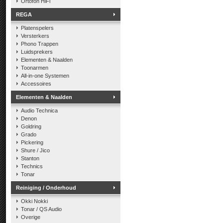
Ortofon HiFi
REGA
Platenspelers
Versterkers
Phono Trappen
Luidsprekers
Elementen & Naalden
Toonarmen
All-in-one Systemen
Accessoires
Elementen & Naalden
Audio Technica
Denon
Goldring
Grado
Pickering
Shure / Jico
Stanton
Technics
Tonar
Reiniging / Onderhoud
Okki Nokki
Tonar / QS Audio
Overige