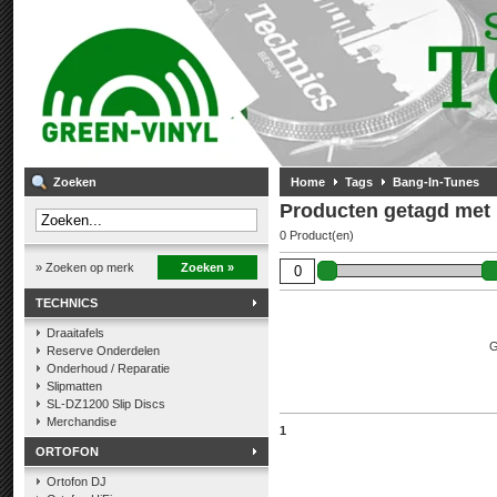
Zoeken
Home
Tags
Bang-In-Tunes
Producten getagd met
0 Product(en)
» Zoeken op merk
Zoeken »
TECHNICS
Draaitafels
G
Reserve Onderdelen
Onderhoud / Reparatie
Slipmatten
SL-DZ1200 Slip Discs
Merchandise
1
ORTOFON
Ortofon DJ