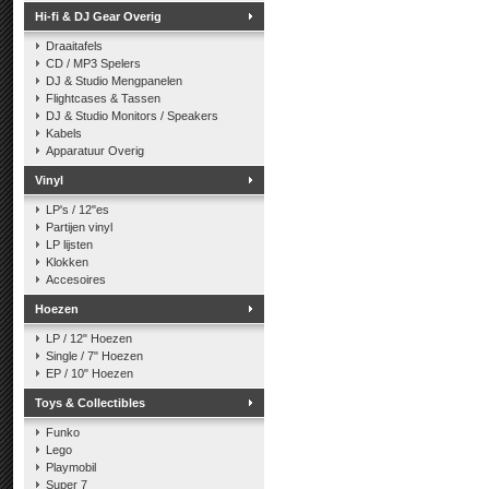
Hi-fi & DJ Gear Overig
Draaitafels
CD / MP3 Spelers
DJ & Studio Mengpanelen
Flightcases & Tassen
DJ & Studio Monitors / Speakers
Kabels
Apparatuur Overig
Vinyl
LP's / 12"es
Partijen vinyl
LP lijsten
Klokken
Accesoires
Hoezen
LP / 12" Hoezen
Single / 7" Hoezen
EP / 10" Hoezen
Toys & Collectibles
Funko
Lego
Playmobil
Super 7