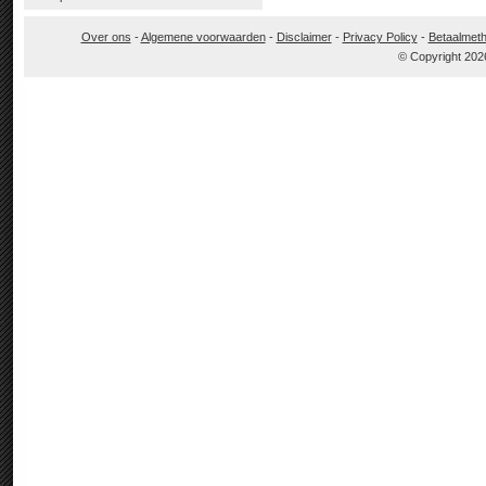
Over ons
-
Algemene voorwaarden
-
Disclaimer
-
Privacy Policy
-
Betaalmet
© Copyright 202