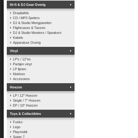
Hi-fi & DJ Gear Overig
Draaitafels
CD / MP3 Spelers
DJ & Studio Mengpanelen
Flightcases & Tassen
DJ & Studio Monitors / Speakers
Kabels
Apparatuur Overig
Vinyl
LP's / 12"es
Partijen vinyl
LP lijsten
Klokken
Accesoires
Hoezen
LP / 12" Hoezen
Single / 7" Hoezen
EP / 10" Hoezen
Toys & Collectibles
Funko
Lego
Playmobil
Super 7