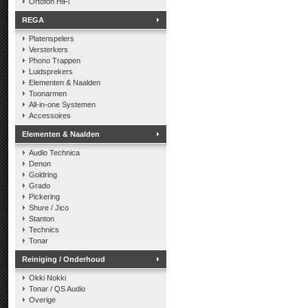
Ortofon HiFi
REGA
Platenspelers
Versterkers
Phono Trappen
Luidsprekers
Elementen & Naalden
Toonarmen
All-in-one Systemen
Accessoires
Elementen & Naalden
Audio Technica
Denon
Goldring
Grado
Pickering
Shure / Jico
Stanton
Technics
Tonar
Reiniging / Onderhoud
Okki Nokki
Tonar / QS Audio
Overige