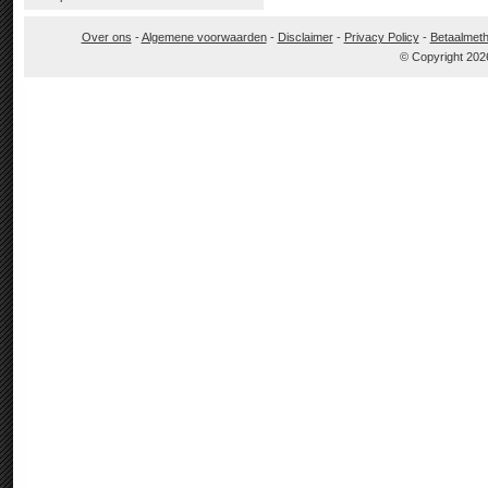
Over ons
-
Algemene voorwaarden
-
Disclaimer
-
Privacy Policy
-
Betaalmet
© Copyright 202