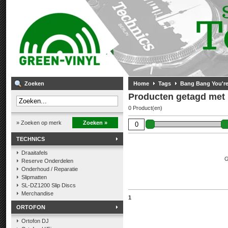
Zoeken
Home
Tags
Bang Bang You're
Producten getagd met 
0 Product(en)
» Zoeken op merk
Zoeken »
TECHNICS
Draaitafels
G
Reserve Onderdelen
Onderhoud / Reparatie
Slipmatten
SL-DZ1200 Slip Discs
Merchandise
1
ORTOFON
Ortofon DJ