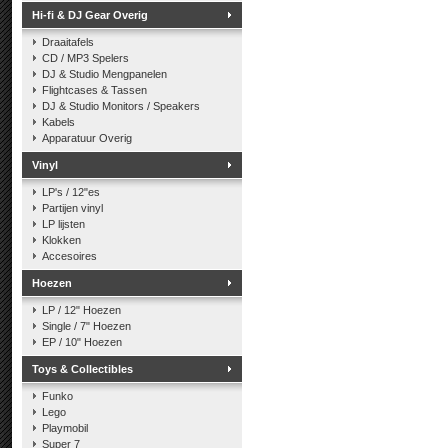
Hi-fi & DJ Gear Overig
Draaitafels
CD / MP3 Spelers
DJ & Studio Mengpanelen
Flightcases & Tassen
DJ & Studio Monitors / Speakers
Kabels
Apparatuur Overig
Vinyl
LP's / 12"es
Partijen vinyl
LP lijsten
Klokken
Accesoires
Hoezen
LP / 12" Hoezen
Single / 7" Hoezen
EP / 10" Hoezen
Toys & Collectibles
Funko
Lego
Playmobil
Super 7