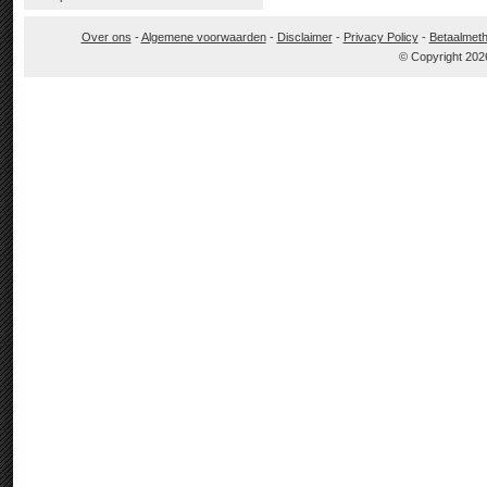
Over ons
-
Algemene voorwaarden
-
Disclaimer
-
Privacy Policy
-
Betaalmet
© Copyright 202