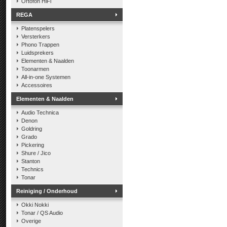
Ortofon HiFi
REGA
Platenspelers
Versterkers
Phono Trappen
Luidsprekers
Elementen & Naalden
Toonarmen
All-in-one Systemen
Accessoires
Elementen & Naalden
Audio Technica
Denon
Goldring
Grado
Pickering
Shure / Jico
Stanton
Technics
Tonar
Reiniging / Onderhoud
Okki Nokki
Tonar / QS Audio
Overige