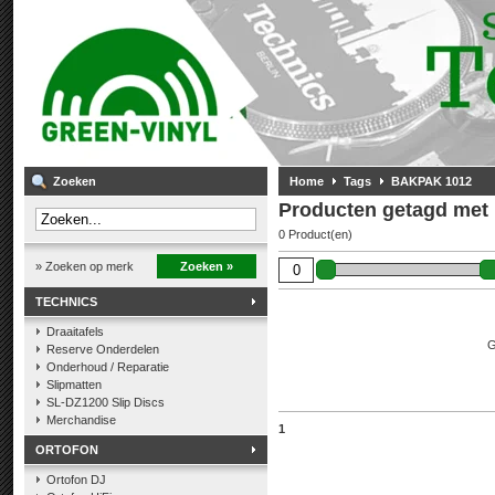
Zoeken
Home
Tags
BAKPAK 1012
Producten getagd me
0 Product(en)
» Zoeken op merk
Zoeken »
TECHNICS
Draaitafels
G
Reserve Onderdelen
Onderhoud / Reparatie
Slipmatten
SL-DZ1200 Slip Discs
Merchandise
1
ORTOFON
Ortofon DJ