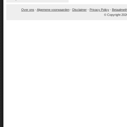
Over ons
-
Algemene voorwaarden
-
Disclaimer
-
Privacy Policy
-
Betaalmet
© Copyright 202