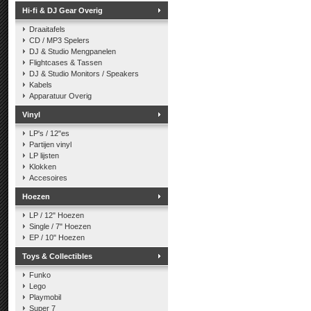
Hi-fi & DJ Gear Overig
Draaitafels
CD / MP3 Spelers
DJ & Studio Mengpanelen
Flightcases & Tassen
DJ & Studio Monitors / Speakers
Kabels
Apparatuur Overig
Vinyl
LP's / 12"es
Partijen vinyl
LP lijsten
Klokken
Accesoires
Hoezen
LP / 12" Hoezen
Single / 7" Hoezen
EP / 10" Hoezen
Toys & Collectibles
Funko
Lego
Playmobil
Super 7