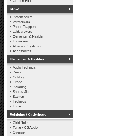
Ortofon HiFi
REGA
Platenspelers
Versterkers
Phono Trappen
Luidsprekers
Elementen & Naalden
Toonarmen
All-in-one Systemen
Accessoires
Elementen & Naalden
Audio Technica
Denon
Goldring
Grado
Pickering
Shure / Jico
Stanton
Technics
Tonar
Reiniging / Onderhoud
Okki Nokki
Tonar / QS Audio
Overige