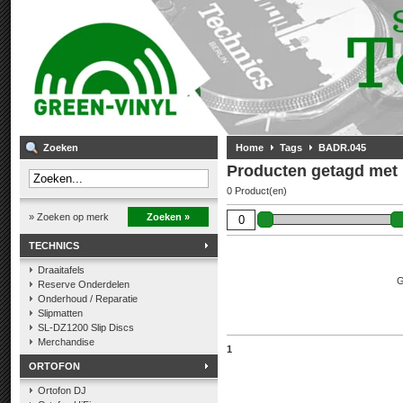
Zoeken
Home
Tags
BADR.045
Producten getagd met
0 Product(en)
» Zoeken op merk
Zoeken »
TECHNICS
Draaitafels
G
Reserve Onderdelen
Onderhoud / Reparatie
Slipmatten
SL-DZ1200 Slip Discs
Merchandise
1
ORTOFON
Ortofon DJ