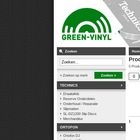
Zoeken
Hom
Prod
0 Prod
» Zoeken op merk
Zoeken »
TECHNICS
Draaitafels
Reserve Onderdelen
Onderhoud / Reparatie
Slipmatten
SL-DZ1200 Slip Discs
Merchandise
1
ORTOFON
Ortofon DJ