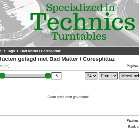
e
Tags
Bad Matter / Coresplittaz
ucten getagd met Bad Matter / Coresplittaz
uct(en)
Pagina 
Geen producten gevonden!...
Pagina 
Back to