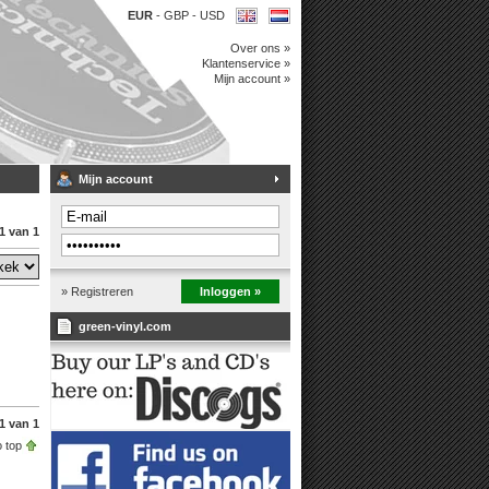
EUR
-
GBP
-
USD
Over ons »
Klantenservice »
Mijn account »
Mijn account
1 van 1
» Registreren
Inloggen »
green-vinyl.com
1 van 1
 top