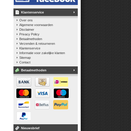
Klantenservice
Over ons
Algemene voorwaarden
Disclaimer
Privacy Policy
Betaalmethoden
Verzenden & retourneren
Klantenservice
Informatie voor zakelijke klanten
Sitemap
Contact
Betaalmethoden
Nieuwsbrief