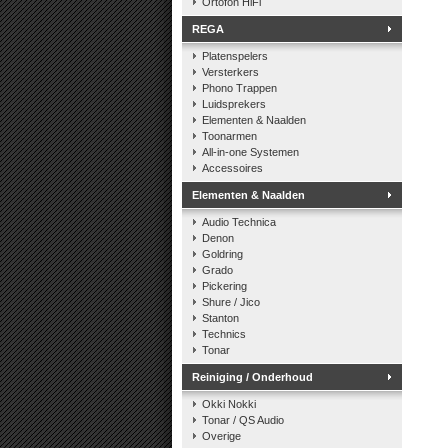
Ortofon HiFi
REGA
Platenspelers
Versterkers
Phono Trappen
Luidsprekers
Elementen & Naalden
Toonarmen
All-in-one Systemen
Accessoires
Elementen & Naalden
Audio Technica
Denon
Goldring
Grado
Pickering
Shure / Jico
Stanton
Technics
Tonar
Reiniging / Onderhoud
Okki Nokki
Tonar / QS Audio
Overige