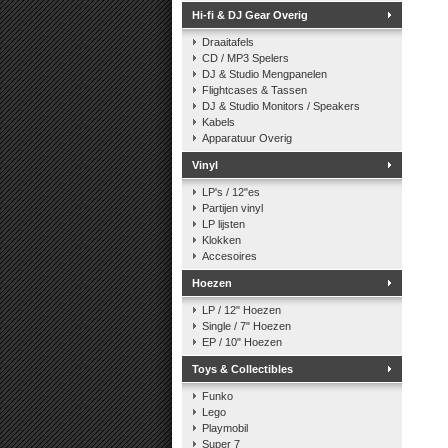
Hi-fi & DJ Gear Overig
Draaitafels
CD / MP3 Spelers
DJ & Studio Mengpanelen
Flightcases & Tassen
DJ & Studio Monitors / Speakers
Kabels
Apparatuur Overig
Vinyl
LP's / 12"es
Partijen vinyl
LP lijsten
Klokken
Accesoires
Hoezen
LP / 12" Hoezen
Single / 7" Hoezen
EP / 10" Hoezen
Toys & Collectibles
Funko
Lego
Playmobil
Super 7