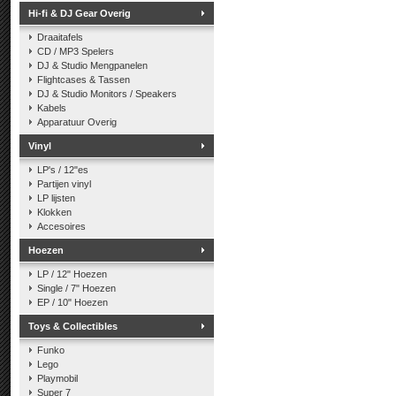
Hi-fi & DJ Gear Overig
Draaitafels
CD / MP3 Spelers
DJ & Studio Mengpanelen
Flightcases & Tassen
DJ & Studio Monitors / Speakers
Kabels
Apparatuur Overig
Vinyl
LP's / 12"es
Partijen vinyl
LP lijsten
Klokken
Accesoires
Hoezen
LP / 12" Hoezen
Single / 7" Hoezen
EP / 10" Hoezen
Toys & Collectibles
Funko
Lego
Playmobil
Super 7