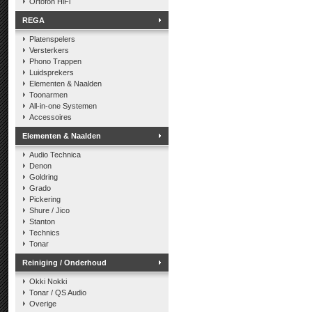
Ortofon HiFi
REGA
Platenspelers
Versterkers
Phono Trappen
Luidsprekers
Elementen & Naalden
Toonarmen
All-in-one Systemen
Accessoires
Elementen & Naalden
Audio Technica
Denon
Goldring
Grado
Pickering
Shure / Jico
Stanton
Technics
Tonar
Reiniging / Onderhoud
Okki Nokki
Tonar / QS Audio
Overige