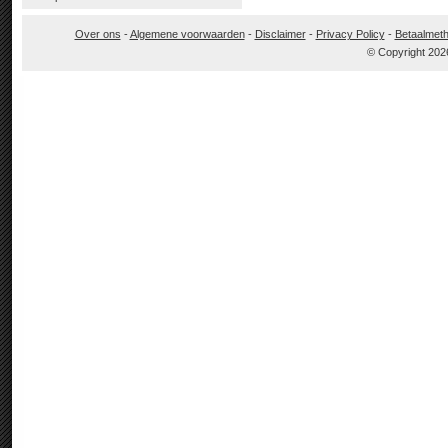
Over ons
-
Algemene voorwaarden
-
Disclaimer
-
Privacy Policy
-
Betaalmet
© Copyright 202