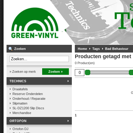
Zoeken
Home
Tags
Bad Behaviour
Producten getagd met
0 Product(en)
» Zoeken op merk
Zoeken »
TECHNICS
Draaitafels
G
Reserve Onderdelen
Onderhoud / Reparatie
Slipmatten
SL-DZ1200 Slip Discs
Merchandise
1
ORTOFON
Ortofon DJ