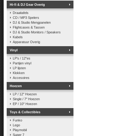
Hi-fi & DJ Gear Overig
Draaitafels
CD / MP3 Spelers
DJ & Studio Mengpanelen
Flightcases & Tassen
DJ & Studio Monitors / Speakers
Kabels
Apparatuur Overig
Vinyl
LP's / 12"es
Partijen vinyl
LP lijsten
Klokken
Accesoires
Hoezen
LP / 12" Hoezen
Single / 7" Hoezen
EP / 10" Hoezen
Toys & Collectibles
Funko
Lego
Playmobil
Super 7