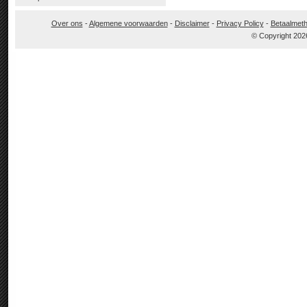
Over ons
-
Algemene voorwaarden
-
Disclaimer
-
Privacy Policy
-
Betaalmet
© Copyright 202