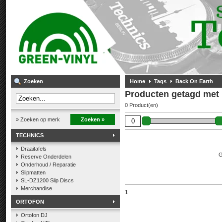
Zoeken
Home
Tags
Back On Earth
Producten getagd met
0 Product(en)
» Zoeken op merk
Zoeken »
TECHNICS
Draaitafels
G
Reserve Onderdelen
Onderhoud / Reparatie
Slipmatten
SL-DZ1200 Slip Discs
Merchandise
1
ORTOFON
Ortofon DJ