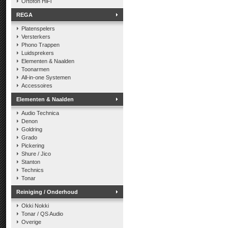
Ortofon HiFi
REGA
Platenspelers
Versterkers
Phono Trappen
Luidsprekers
Elementen & Naalden
Toonarmen
All-in-one Systemen
Accessoires
Elementen & Naalden
Audio Technica
Denon
Goldring
Grado
Pickering
Shure / Jico
Stanton
Technics
Tonar
Reiniging / Onderhoud
Okki Nokki
Tonar / QS Audio
Overige