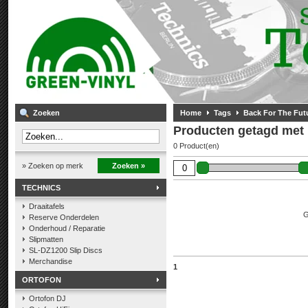
Zoeken
Home
Tags
Back For The Fut
Producten getagd met 
0 Product(en)
» Zoeken op merk
Zoeken »
TECHNICS
Draaitafels
G
Reserve Onderdelen
Onderhoud / Reparatie
Slipmatten
SL-DZ1200 Slip Discs
Merchandise
1
ORTOFON
Ortofon DJ