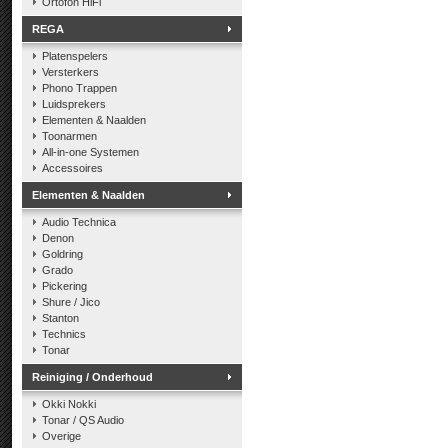
Ortofon HiFi
REGA
Platenspelers
Versterkers
Phono Trappen
Luidsprekers
Elementen & Naalden
Toonarmen
All-in-one Systemen
Accessoires
Elementen & Naalden
Audio Technica
Denon
Goldring
Grado
Pickering
Shure / Jico
Stanton
Technics
Tonar
Reiniging / Onderhoud
Okki Nokki
Tonar / QS Audio
Overige