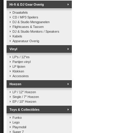
Hi-fi & DJ Gear Overig
Draaitafels
CD / MP3 Spelers
DJ & Studio Mengpanelen
Flightcases & Tassen
DJ & Studio Monitors / Speakers
Kabels
Apparatuur Overig
Vinyl
LP's / 12"es
Partijen vinyl
LP lijsten
Klokken
Accesoires
Hoezen
LP / 12" Hoezen
Single / 7" Hoezen
EP / 10" Hoezen
Toys & Collectibles
Funko
Lego
Playmobil
Super 7