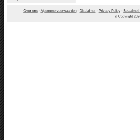
Over ons
-
Algemene voorwaarden
-
Disclaimer
-
Privacy Policy
-
Betaalmet
© Copyright 202