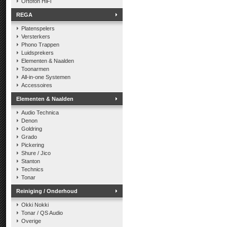
Ortofon HiFi
REGA
Platenspelers
Versterkers
Phono Trappen
Luidsprekers
Elementen & Naalden
Toonarmen
All-in-one Systemen
Accessoires
Elementen & Naalden
Audio Technica
Denon
Goldring
Grado
Pickering
Shure / Jico
Stanton
Technics
Tonar
Reiniging / Onderhoud
Okki Nokki
Tonar / QS Audio
Overige