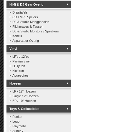
Hi-fi & DJ Gear Overig
Draaitafels
CD / MP3 Spelers
DJ & Studio Mengpanelen
Flightcases & Tassen
DJ & Studio Monitors / Speakers
Kabels
Apparatuur Overig
Vinyl
LP's / 12"es
Partijen vinyl
LP lijsten
Klokken
Accesoires
Hoezen
LP / 12" Hoezen
Single / 7" Hoezen
EP / 10" Hoezen
Toys & Collectibles
Funko
Lego
Playmobil
Super 7