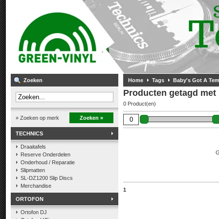
Zoeken
Home
Tags
Baby's Got A Te
Producten getagd met
0 Product(en)
» Zoeken op merk
Zoeken »
TECHNICS
Draaitafels
G
Reserve Onderdelen
Onderhoud / Reparatie
Slipmatten
SL-DZ1200 Slip Discs
Merchandise
1
ORTOFON
Ortofon DJ