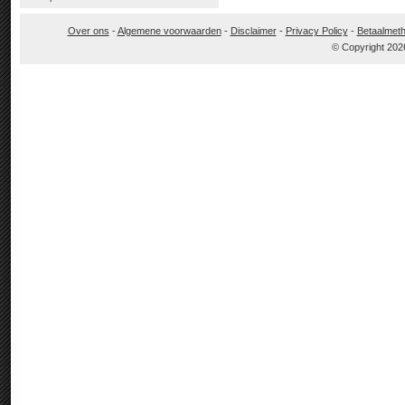
Over ons
-
Algemene voorwaarden
-
Disclaimer
-
Privacy Policy
-
Betaalmet
© Copyright 202