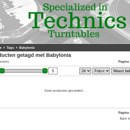
e
Tags
Babylonia
ducten getagd met Babylonia
uct(en)
Pagina 
Geen producten gevonden!...
Pagina 
Back to