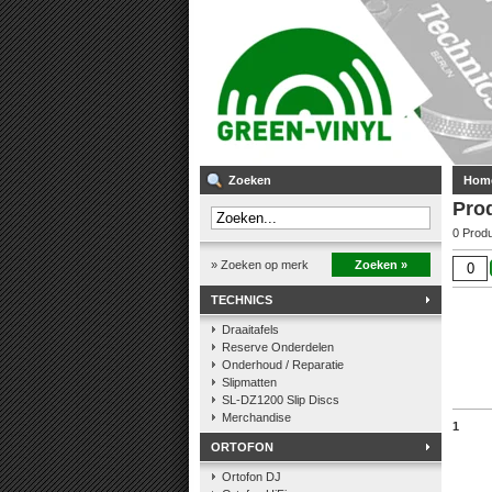
Zoeken
Hom
Pro
0 Prod
» Zoeken op merk
Zoeken »
TECHNICS
Draaitafels
Reserve Onderdelen
Onderhoud / Reparatie
Slipmatten
SL-DZ1200 Slip Discs
Merchandise
1
ORTOFON
Ortofon DJ