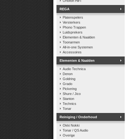
Ortofon HiFi
REGA
Platenspelers
Versterkers
Phono Trappen
Luidsprekers
Elementen & Naalden
Toonarmen
All-in-one Systemen
Accessoires
Elementen & Naalden
Audio Technica
Denon
Goldring
Grado
Pickering
Shure / Jico
Stanton
Technics
Tonar
Reiniging / Onderhoud
Okki Nokki
Tonar / QS Audio
Overige