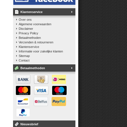
Klantenservice
Over ons
Algemene voorwaarden
Disclaimer
Privacy Policy
Betaalmethoden
Verzenden & retourneren
Klantenservice
Informatie voor zakelijke klanten
Sitemap
Contact
Betaalmethoden
Nieuwsbrief