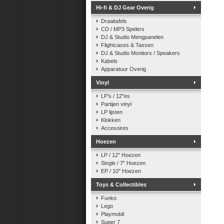
Hi-fi & DJ Gear Overig
Draaitafels
CD / MP3 Spelers
DJ & Studio Mengpanelen
Flightcases & Tassen
DJ & Studio Monitors / Speakers
Kabels
Apparatuur Overig
Vinyl
LP's / 12"es
Partijen vinyl
LP lijsten
Klokken
Accesoires
Hoezen
LP / 12" Hoezen
Single / 7" Hoezen
EP / 10" Hoezen
Toys & Collectibles
Funko
Lego
Playmobil
Super 7