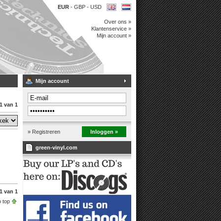
EUR
-
GBP
-
USD
Over ons »
Klantenservice »
Mijn account »
Mijn account
1 van 1
» Registreren
Inloggen »
green-vinyl.com
1 van 1
 top