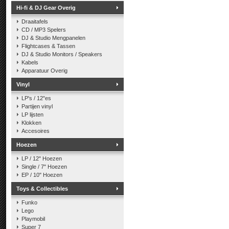
Hi-fi & DJ Gear Overig
Draaitafels
CD / MP3 Spelers
DJ & Studio Mengpanelen
Flightcases & Tassen
DJ & Studio Monitors / Speakers
Kabels
Apparatuur Overig
Vinyl
LP's / 12"es
Partijen vinyl
LP lijsten
Klokken
Accesoires
Hoezen
LP / 12" Hoezen
Single / 7" Hoezen
EP / 10" Hoezen
Toys & Collectibles
Funko
Lego
Playmobil
Super 7