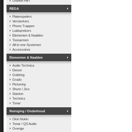
Ortofon HiFi
REGA
Platenspelers
Versterkers
Phono Trappen
Luidsprekers
Elementen & Naalden
Toonarmen
All-in-one Systemen
Accessoires
Elementen & Naalden
Audio Technica
Denon
Goldring
Grado
Pickering
Shure / Jico
Stanton
Technics
Tonar
Reiniging / Onderhoud
Okki Nokki
Tonar / QS Audio
Overige