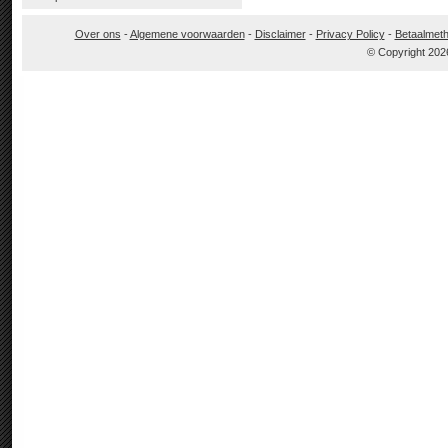
Over ons
-
Algemene voorwaarden
-
Disclaimer
-
Privacy Policy
-
Betaalmet
© Copyright 202