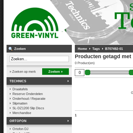
Zoeken
Home
Tags
B707492-01
Producten getagd met
0 Product(en)
» Zoeken op merk
Zoeken »
TECHNICS
Draaitafels
G
Reserve Onderdelen
Onderhoud / Reparatie
Slipmatten
SL-DZ1200 Slip Discs
Merchandise
1
ORTOFON
Ortofon DJ