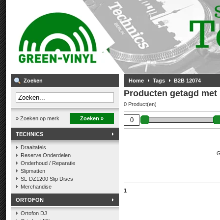
Zoeken
Home
Tags
B2B 12074
Producten getagd met
0 Product(en)
» Zoeken op merk
Zoeken »
TECHNICS
Draaitafels
G
Reserve Onderdelen
Onderhoud / Reparatie
Slipmatten
SL-DZ1200 Slip Discs
Merchandise
1
ORTOFON
Ortofon DJ