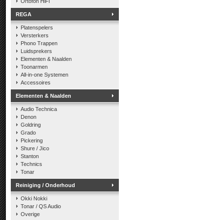
Ortofon HiFi
REGA
Platenspelers
Versterkers
Phono Trappen
Luidsprekers
Elementen & Naalden
Toonarmen
All-in-one Systemen
Accessoires
Elementen & Naalden
Audio Technica
Denon
Goldring
Grado
Pickering
Shure / Jico
Stanton
Technics
Tonar
Reiniging / Onderhoud
Okki Nokki
Tonar / QS Audio
Overige