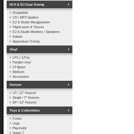
Hi-fi & DJ Gear Overig
Draaitafels
CD / MP3 Spelers
DJ & Studio Mengpanelen
Flightcases & Tassen
DJ & Studio Monitors / Speakers
Kabels
Apparatuur Overig
Vinyl
LP's / 12"es
Partijen vinyl
LP lijsten
Klokken
Accesoires
Hoezen
LP / 12" Hoezen
Single / 7" Hoezen
EP / 10" Hoezen
Toys & Collectibles
Funko
Lego
Playmobil
Super 7