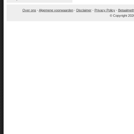
Over ons
-
Algemene voorwaarden
-
Disclaimer
-
Privacy Policy
-
Betaalmet
© Copyright 202