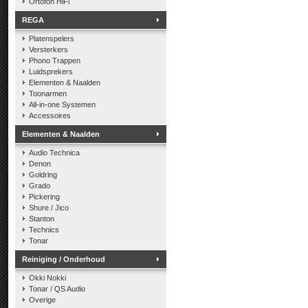
Ortofon HiFi
REGA
Platenspelers
Versterkers
Phono Trappen
Luidsprekers
Elementen & Naalden
Toonarmen
All-in-one Systemen
Accessoires
Elementen & Naalden
Audio Technica
Denon
Goldring
Grado
Pickering
Shure / Jico
Stanton
Technics
Tonar
Reiniging / Onderhoud
Okki Nokki
Tonar / QS Audio
Overige