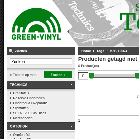
Zoeken
Home
Tags
B2B 12063
Producten getagd met
0 Product(en)
» Zoeken op merk
Zoeken »
TECHNICS
Draaitafels
G
Reserve Onderdelen
Onderhoud / Reparatie
Slipmatten
SL-DZ1200 Slip Discs
Merchandise
1
ORTOFON
Ortofon DJ