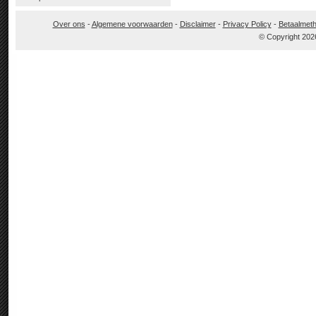
Over ons
-
Algemene voorwaarden
-
Disclaimer
-
Privacy Policy
-
Betaalmet
© Copyright 202