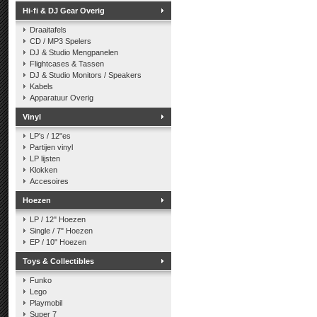
Hi-fi & DJ Gear Overig
Draaitafels
CD / MP3 Spelers
DJ & Studio Mengpanelen
Flightcases & Tassen
DJ & Studio Monitors / Speakers
Kabels
Apparatuur Overig
Vinyl
LP's / 12"es
Partijen vinyl
LP lijsten
Klokken
Accesoires
Hoezen
LP / 12" Hoezen
Single / 7" Hoezen
EP / 10" Hoezen
Toys & Collectibles
Funko
Lego
Playmobil
Super 7