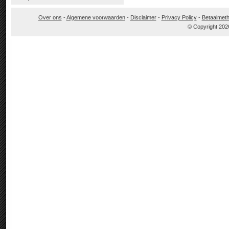
Over ons
-
Algemene voorwaarden
-
Disclaimer
-
Privacy Policy
-
Betaalmet
© Copyright 202