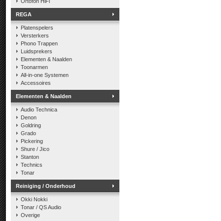
Ortofon HiFi
REGA
Platenspelers
Versterkers
Phono Trappen
Luidsprekers
Elementen & Naalden
Toonarmen
All-in-one Systemen
Accessoires
Elementen & Naalden
Audio Technica
Denon
Goldring
Grado
Pickering
Shure / Jico
Stanton
Technics
Tonar
Reiniging / Onderhoud
Okki Nokki
Tonar / QS Audio
Overige