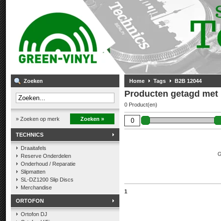
Zoeken
Home
Tags
B2B 12044
Producten getagd met
0 Product(en)
» Zoeken op merk
Zoeken »
TECHNICS
Draaitafels
G
Reserve Onderdelen
Onderhoud / Reparatie
Slipmatten
SL-DZ1200 Slip Discs
Merchandise
1
ORTOFON
Ortofon DJ