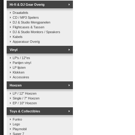
Hi-fi & DJ Gear Overig
Draaitafels
CD / MP3 Spelers
DJ & Studio Mengpanelen
Flightcases & Tassen
DJ & Studio Monitors / Speakers
Kabels
Apparatuur Overig
Vinyl
LP's / 12"es
Partijen vinyl
LP lijsten
Klokken
Accesoires
Hoezen
LP / 12" Hoezen
Single / 7" Hoezen
EP / 10" Hoezen
Toys & Collectibles
Funko
Lego
Playmobil
Super 7