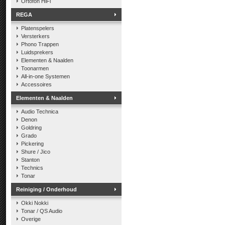
Ortofon HiFi
REGA
Platenspelers
Versterkers
Phono Trappen
Luidsprekers
Elementen & Naalden
Toonarmen
All-in-one Systemen
Accessoires
Elementen & Naalden
Audio Technica
Denon
Goldring
Grado
Pickering
Shure / Jico
Stanton
Technics
Tonar
Reiniging / Onderhoud
Okki Nokki
Tonar / QS Audio
Overige