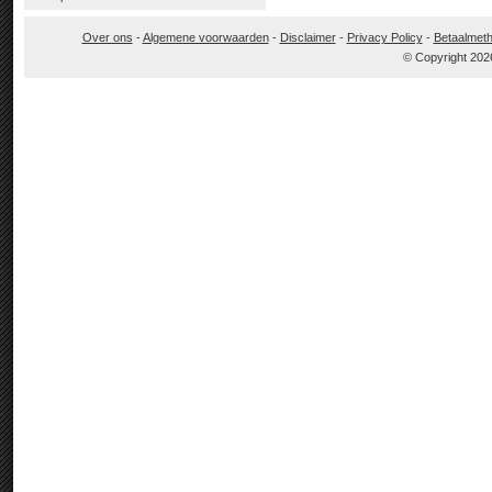
Over ons
-
Algemene voorwaarden
-
Disclaimer
-
Privacy Policy
-
Betaalmet
© Copyright 202