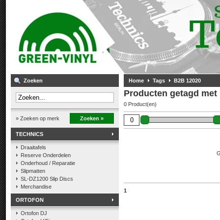
Zoeken
Home
Tags
B2B 12020
Producten getagd met
0 Product(en)
» Zoeken op merk
Zoeken »
TECHNICS
Draaitafels
G
Reserve Onderdelen
Onderhoud / Reparatie
Slipmatten
SL-DZ1200 Slip Discs
Merchandise
1
ORTOFON
Ortofon DJ