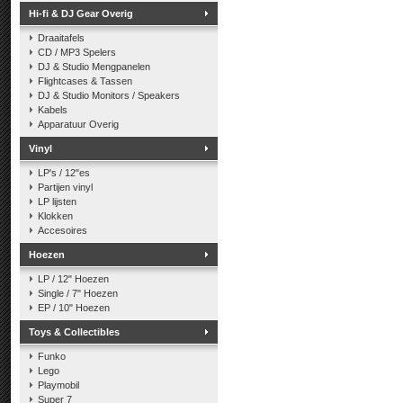
Hi-fi & DJ Gear Overig
Draaitafels
CD / MP3 Spelers
DJ & Studio Mengpanelen
Flightcases & Tassen
DJ & Studio Monitors / Speakers
Kabels
Apparatuur Overig
Vinyl
LP's / 12"es
Partijen vinyl
LP lijsten
Klokken
Accesoires
Hoezen
LP / 12" Hoezen
Single / 7" Hoezen
EP / 10" Hoezen
Toys & Collectibles
Funko
Lego
Playmobil
Super 7