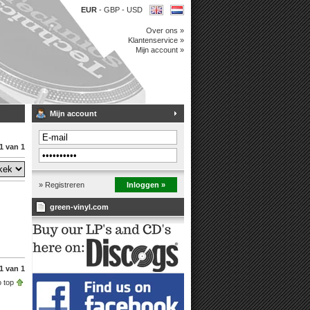
EUR
-
GBP
-
USD
Over ons »
Klantenservice »
Mijn account »
Mijn account
1 van 1
» Registreren
Inloggen »
green-vinyl.com
1 van 1
 top