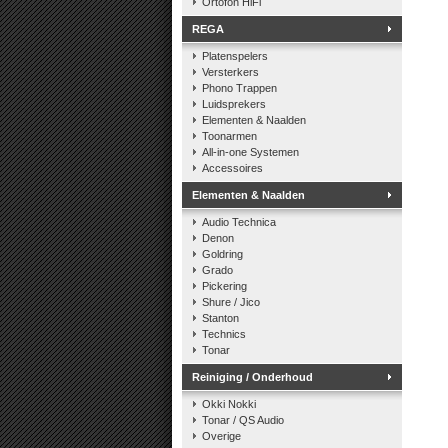
Ortofon HiFi
REGA
Platenspelers
Versterkers
Phono Trappen
Luidsprekers
Elementen & Naalden
Toonarmen
All-in-one Systemen
Accessoires
Elementen & Naalden
Audio Technica
Denon
Goldring
Grado
Pickering
Shure / Jico
Stanton
Technics
Tonar
Reiniging / Onderhoud
Okki Nokki
Tonar / QS Audio
Overige