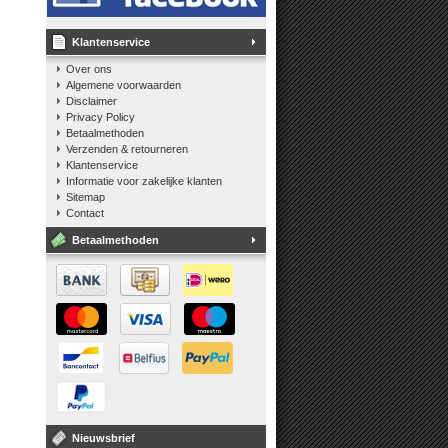
Klantenservice
Over ons
Algemene voorwaarden
Disclaimer
Privacy Policy
Betaalmethoden
Verzenden & retourneren
Klantenservice
Informatie voor zakelijke klanten
Sitemap
Contact
Betaalmethoden
Nieuwsbrief