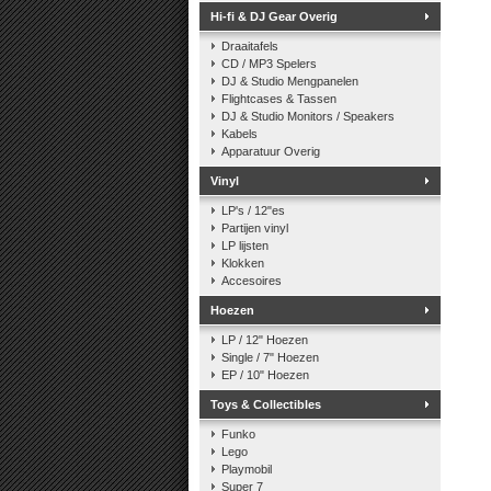
Hi-fi & DJ Gear Overig
Draaitafels
CD / MP3 Spelers
DJ & Studio Mengpanelen
Flightcases & Tassen
DJ & Studio Monitors / Speakers
Kabels
Apparatuur Overig
Vinyl
LP's / 12"es
Partijen vinyl
LP lijsten
Klokken
Accesoires
Hoezen
LP / 12" Hoezen
Single / 7" Hoezen
EP / 10" Hoezen
Toys & Collectibles
Funko
Lego
Playmobil
Super 7