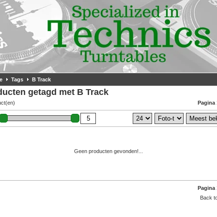
e
Tags
B Track
ducten getagd met B Track
uct(en)
Pagina 
Geen producten gevonden!...
Pagina 
Back to