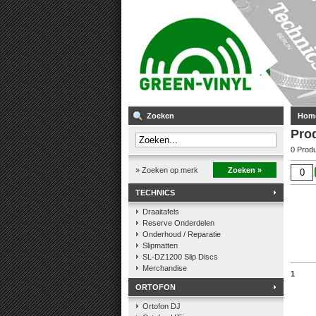
Zoeken
Hom
Pro
0 Prod
» Zoeken op merk
Zoeken »
TECHNICS
Draaitafels
Reserve Onderdelen
Onderhoud / Reparatie
Slipmatten
SL-DZ1200 Slip Discs
Merchandise
1
ORTOFON
Ortofon DJ