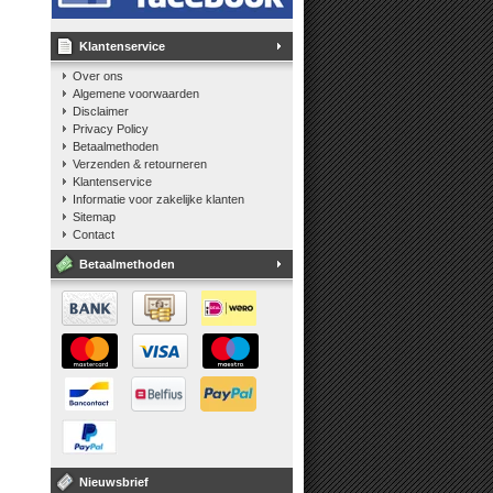
Klantenservice
Over ons
Algemene voorwaarden
Disclaimer
Privacy Policy
Betaalmethoden
Verzenden & retourneren
Klantenservice
Informatie voor zakelijke klanten
Sitemap
Contact
Betaalmethoden
Nieuwsbrief