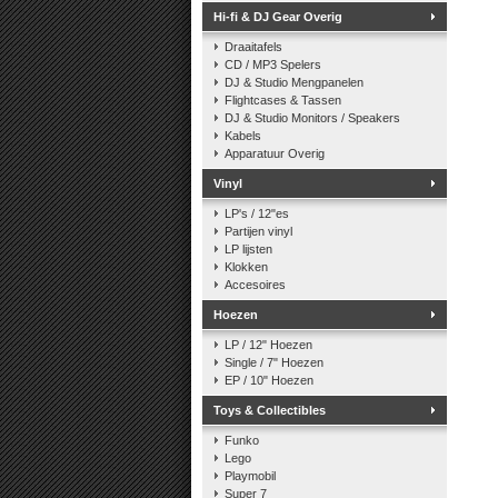
Hi-fi & DJ Gear Overig
Draaitafels
CD / MP3 Spelers
DJ & Studio Mengpanelen
Flightcases & Tassen
DJ & Studio Monitors / Speakers
Kabels
Apparatuur Overig
Vinyl
LP's / 12"es
Partijen vinyl
LP lijsten
Klokken
Accesoires
Hoezen
LP / 12" Hoezen
Single / 7" Hoezen
EP / 10" Hoezen
Toys & Collectibles
Funko
Lego
Playmobil
Super 7