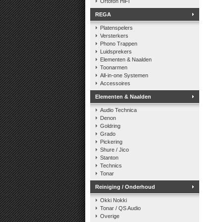
Ortofon HiFi
REGA
Platenspelers
Versterkers
Phono Trappen
Luidsprekers
Elementen & Naalden
Toonarmen
All-in-one Systemen
Accessoires
Elementen & Naalden
Audio Technica
Denon
Goldring
Grado
Pickering
Shure / Jico
Stanton
Technics
Tonar
Reiniging / Onderhoud
Okki Nokki
Tonar / QS Audio
Overige