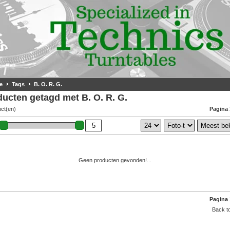
e
Tags
B. O. R. G.
ucten getagd met B. O. R. G.
uct(en)
Pagina 
Geen producten gevonden!...
Pagina 
Back to