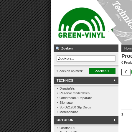
Zoeken
Hom
Prod
0 Prod
» Zoeken op merk
Zoeken »
TECHNICS
Draaitafels
Reserve Onderdelen
Onderhoud / Reparatie
Slipmatten
SL-DZ1200 Slip Discs
Merchandise
1
ORTOFON
Ortofon DJ