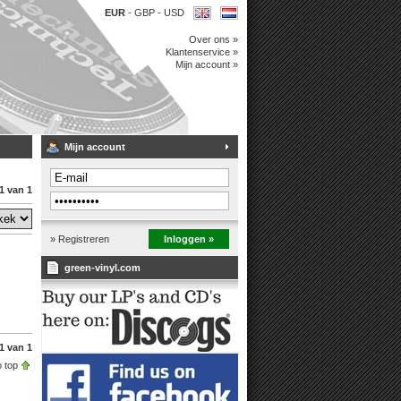
EUR
-
GBP
-
USD
Over ons »
Klantenservice »
Mijn account »
Mijn account
1 van 1
» Registreren
Inloggen »
green-vinyl.com
1 van 1
 top