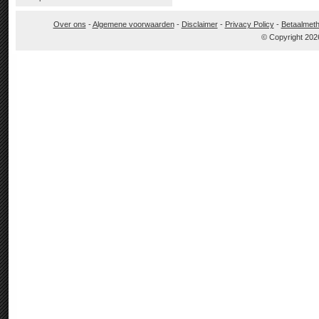
Over ons
-
Algemene voorwaarden
-
Disclaimer
-
Privacy Policy
-
Betaalmet
© Copyright 202