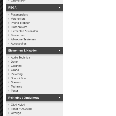
Ortofon HiFi
REGA
Platenspelers
Versterkers
Phono Trappen
Luidsprekers
Elementen & Naalden
Toonarmen
All-in-one Systemen
Accessoires
Elementen & Naalden
Audio Technica
Denon
Goldring
Grado
Pickering
Shure / Jico
Stanton
Technics
Tonar
Reiniging / Onderhoud
Okki Nokki
Tonar / QS Audio
Overige