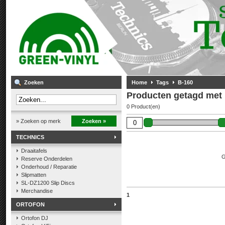
Zoeken
Home
Tags
B-160
Producten getagd met
0 Product(en)
» Zoeken op merk
Zoeken »
TECHNICS
Draaitafels
G
Reserve Onderdelen
Onderhoud / Reparatie
Slipmatten
SL-DZ1200 Slip Discs
Merchandise
1
ORTOFON
Ortofon DJ