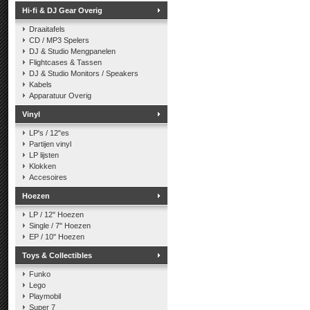
Hi-fi & DJ Gear Overig
Draaitafels
CD / MP3 Spelers
DJ & Studio Mengpanelen
Flightcases & Tassen
DJ & Studio Monitors / Speakers
Kabels
Apparatuur Overig
Vinyl
LP's / 12"es
Partijen vinyl
LP lijsten
Klokken
Accesoires
Hoezen
LP / 12" Hoezen
Single / 7" Hoezen
EP / 10" Hoezen
Toys & Collectibles
Funko
Lego
Playmobil
Super 7