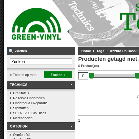
Zoeken
Home
Tags
Azzido Da Bass F
Producten getagd met 
0 Product(en)
» Zoeken op merk
Zoeken »
TECHNICS
Draaitafels
G
Reserve Onderdelen
Onderhoud / Reparatie
Slipmatten
SL-DZ1200 Slip Discs
Merchandise
1
ORTOFON
Ortofon DJ