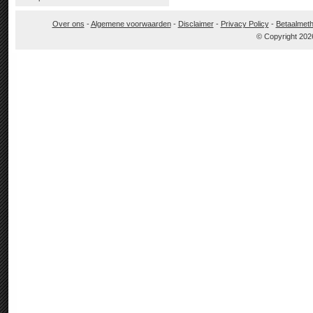
Over ons
-
Algemene voorwaarden
-
Disclaimer
-
Privacy Policy
-
Betaalmet
© Copyright 202