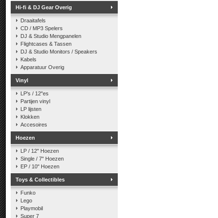
Hi-fi & DJ Gear Overig
Draaitafels
CD / MP3 Spelers
DJ & Studio Mengpanelen
Flightcases & Tassen
DJ & Studio Monitors / Speakers
Kabels
Apparatuur Overig
Vinyl
LP's / 12"es
Partijen vinyl
LP lijsten
Klokken
Accesoires
Hoezen
LP / 12" Hoezen
Single / 7" Hoezen
EP / 10" Hoezen
Toys & Collectibles
Funko
Lego
Playmobil
Super 7