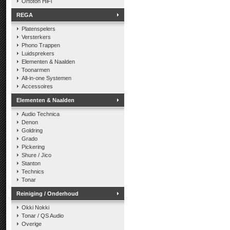
Ortofon HiFi
REGA
Platenspelers
Versterkers
Phono Trappen
Luidsprekers
Elementen & Naalden
Toonarmen
All-in-one Systemen
Accessoires
Elementen & Naalden
Audio Technica
Denon
Goldring
Grado
Pickering
Shure / Jico
Stanton
Technics
Tonar
Reiniging / Onderhoud
Okki Nokki
Tonar / QS Audio
Overige