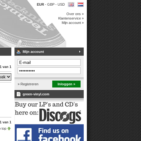
EUR
-
GBP
-
USD
Over ons »
Klantenservice »
Mijn account »
Mijn account
1 van 1
» Registreren
Inloggen »
green-vinyl.com
1 van 1
 top