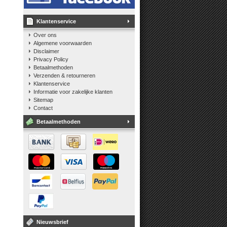
Klantenservice
Over ons
Algemene voorwaarden
Disclaimer
Privacy Policy
Betaalmethoden
Verzenden & retourneren
Klantenservice
Informatie voor zakelijke klanten
Sitemap
Contact
Betaalmethoden
Nieuwsbrief