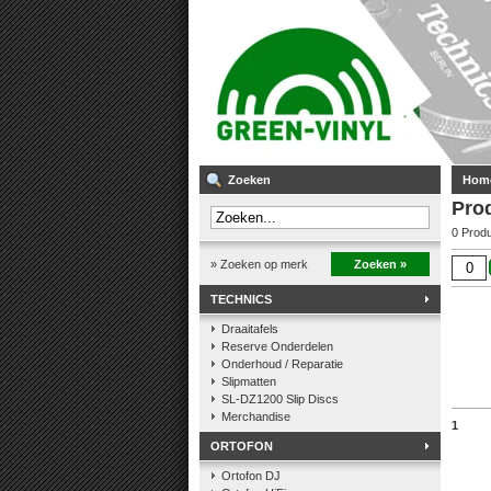
Zoeken
Hom
Pro
0 Prod
» Zoeken op merk
Zoeken »
TECHNICS
Draaitafels
Reserve Onderdelen
Onderhoud / Reparatie
Slipmatten
SL-DZ1200 Slip Discs
Merchandise
1
ORTOFON
Ortofon DJ