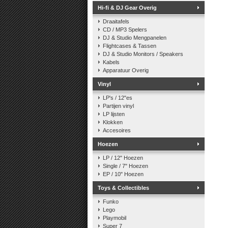
Hi-fi & DJ Gear Overig
Draaitafels
CD / MP3 Spelers
DJ & Studio Mengpanelen
Flightcases & Tassen
DJ & Studio Monitors / Speakers
Kabels
Apparatuur Overig
Vinyl
LP's / 12"es
Partijen vinyl
LP lijsten
Klokken
Accesoires
Hoezen
LP / 12" Hoezen
Single / 7" Hoezen
EP / 10" Hoezen
Toys & Collectibles
Funko
Lego
Playmobil
Super 7