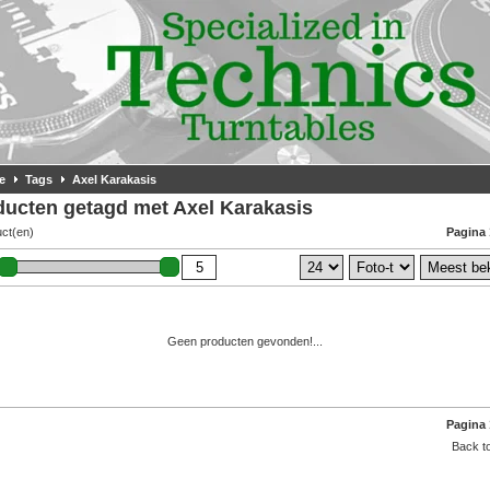
e
Tags
Axel Karakasis
ducten getagd met Axel Karakasis
uct(en)
Pagina 
Geen producten gevonden!...
Pagina 
Back to