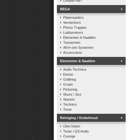
Ortofon HiFi
REGA
Platenspelers
Versterkers
Phono Trappen
Luidsprekers
Elementen & Naalden
Toonarmen
All-in-one Systemen
Accessoires
Elementen & Naalden
Audio Technica
Denon
Goldring
Grado
Pickering
Shure / Jico
Stanton
Technics
Tonar
Reiniging / Onderhoud
Okki Nokki
Tonar / QS Audio
Overige