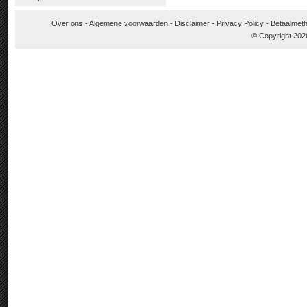
Over ons
-
Algemene voorwaarden
-
Disclaimer
-
Privacy Policy
-
Betaalmet
© Copyright 202