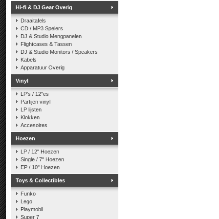
Hi-fi & DJ Gear Overig
Draaitafels
CD / MP3 Spelers
DJ & Studio Mengpanelen
Flightcases & Tassen
DJ & Studio Monitors / Speakers
Kabels
Apparatuur Overig
Vinyl
LP's / 12"es
Partijen vinyl
LP lijsten
Klokken
Accesoires
Hoezen
LP / 12" Hoezen
Single / 7" Hoezen
EP / 10" Hoezen
Toys & Collectibles
Funko
Lego
Playmobil
Super 7