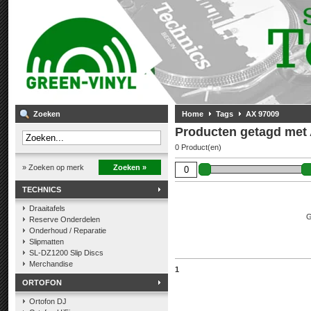
Zoeken
Home
Tags
AX 97009
Producten getagd met
0 Product(en)
» Zoeken op merk
Zoeken »
TECHNICS
Draaitafels
G
Reserve Onderdelen
Onderhoud / Reparatie
Slipmatten
SL-DZ1200 Slip Discs
Merchandise
1
ORTOFON
Ortofon DJ