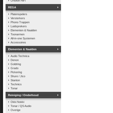
Ortofon HiFi
REGA
Platenspelers
Versterkers
Phono Trappen
Luidsprekers
Elementen & Naalden
Toonarmen
All-in-one Systemen
Accessoires
Elementen & Naalden
Audio Technica
Denon
Goldring
Grado
Pickering
Shure / Jico
Stanton
Technics
Tonar
Reiniging / Onderhoud
Okki Nokki
Tonar / QS Audio
Overige