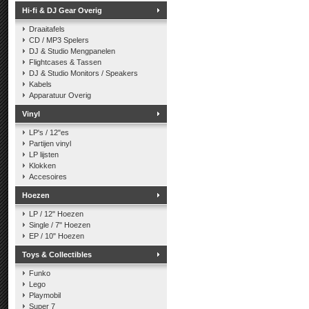
Hi-fi & DJ Gear Overig
Draaitafels
CD / MP3 Spelers
DJ & Studio Mengpanelen
Flightcases & Tassen
DJ & Studio Monitors / Speakers
Kabels
Apparatuur Overig
Vinyl
LP's / 12"es
Partijen vinyl
LP lijsten
Klokken
Accesoires
Hoezen
LP / 12" Hoezen
Single / 7" Hoezen
EP / 10" Hoezen
Toys & Collectibles
Funko
Lego
Playmobil
Super 7