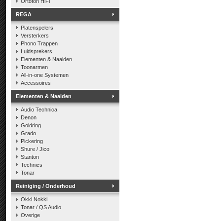
Ortofon HiFi
REGA
Platenspelers
Versterkers
Phono Trappen
Luidsprekers
Elementen & Naalden
Toonarmen
All-in-one Systemen
Accessoires
Elementen & Naalden
Audio Technica
Denon
Goldring
Grado
Pickering
Shure / Jico
Stanton
Technics
Tonar
Reiniging / Onderhoud
Okki Nokki
Tonar / QS Audio
Overige