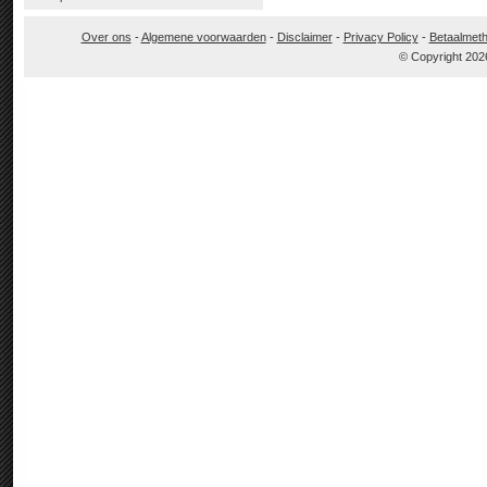
Over ons
-
Algemene voorwaarden
-
Disclaimer
-
Privacy Policy
-
Betaalmet
© Copyright 202