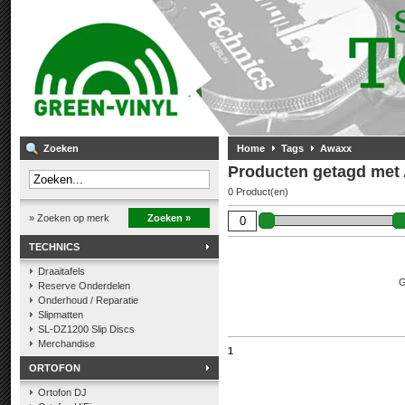
Zoeken
Home
Tags
Awaxx
Producten getagd met
0 Product(en)
» Zoeken op merk
Zoeken »
TECHNICS
Draaitafels
G
Reserve Onderdelen
Onderhoud / Reparatie
Slipmatten
SL-DZ1200 Slip Discs
Merchandise
1
ORTOFON
Ortofon DJ