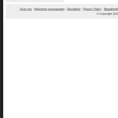
Over ons
-
Algemene voorwaarden
-
Disclaimer
-
Privacy Policy
-
Betaalmet
© Copyright 202