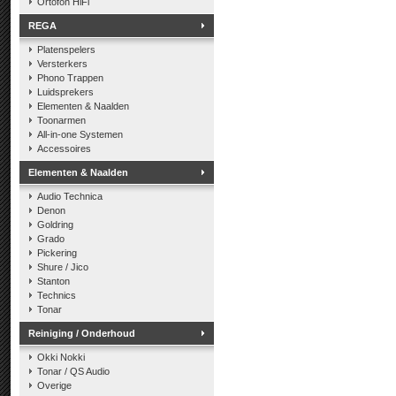
Ortofon HiFi
REGA
Platenspelers
Versterkers
Phono Trappen
Luidsprekers
Elementen & Naalden
Toonarmen
All-in-one Systemen
Accessoires
Elementen & Naalden
Audio Technica
Denon
Goldring
Grado
Pickering
Shure / Jico
Stanton
Technics
Tonar
Reiniging / Onderhoud
Okki Nokki
Tonar / QS Audio
Overige