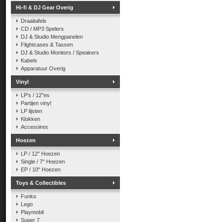
Hi-fi & DJ Gear Overig
Draaitafels
CD / MP3 Spelers
DJ & Studio Mengpanelen
Flightcases & Tassen
DJ & Studio Monitors / Speakers
Kabels
Apparatuur Overig
Vinyl
LP's / 12"es
Partijen vinyl
LP lijsten
Klokken
Accesoires
Hoezen
LP / 12" Hoezen
Single / 7" Hoezen
EP / 10" Hoezen
Toys & Collectibles
Funko
Lego
Playmobil
Super 7