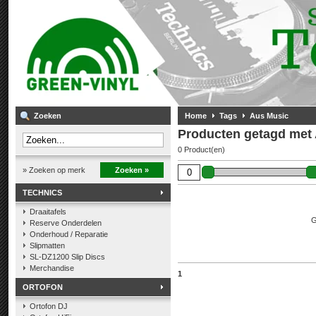
Zoeken
Home
Tags
Aus Music
Producten getagd met
0 Product(en)
» Zoeken op merk
Zoeken »
TECHNICS
Draaitafels
G
Reserve Onderdelen
Onderhoud / Reparatie
Slipmatten
SL-DZ1200 Slip Discs
Merchandise
1
ORTOFON
Ortofon DJ