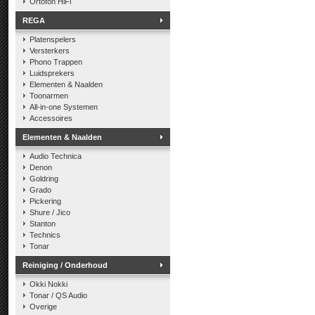
Ortofon HiFi
REGA
Platenspelers
Versterkers
Phono Trappen
Luidsprekers
Elementen & Naalden
Toonarmen
All-in-one Systemen
Accessoires
Elementen & Naalden
Audio Technica
Denon
Goldring
Grado
Pickering
Shure / Jico
Stanton
Technics
Tonar
Reiniging / Onderhoud
Okki Nokki
Tonar / QS Audio
Overige