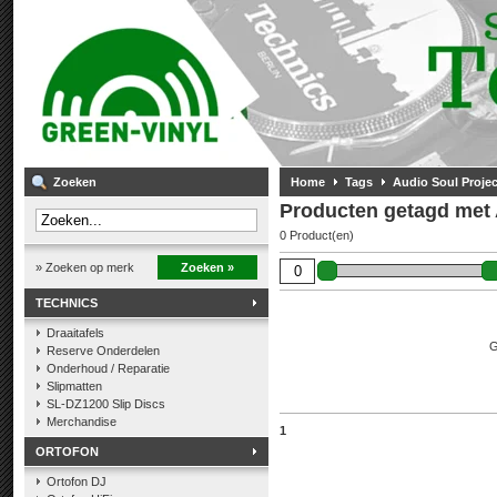
Zoeken
Home
Tags
Audio Soul Projec
Producten getagd met 
0 Product(en)
» Zoeken op merk
Zoeken »
TECHNICS
Draaitafels
G
Reserve Onderdelen
Onderhoud / Reparatie
Slipmatten
SL-DZ1200 Slip Discs
Merchandise
1
ORTOFON
Ortofon DJ