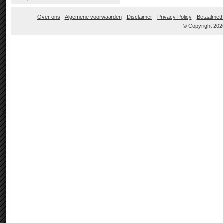
Over ons
-
Algemene voorwaarden
-
Disclaimer
-
Privacy Policy
-
Betaalmet
© Copyright 202