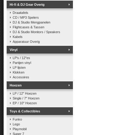
Hi-fi & DJ Gear Overig
Draaitafels
CD / MP3 Spelers
DJ & Studio Mengpanelen
Flightcases & Tassen
DJ & Studio Monitors / Speakers
Kabels
Apparatuur Overig
Vinyl
LP's / 12"es
Partijen vinyl
LP lijsten
Klokken
Accesoires
Hoezen
LP / 12" Hoezen
Single / 7" Hoezen
EP / 10" Hoezen
Toys & Collectibles
Funko
Lego
Playmobil
Super 7