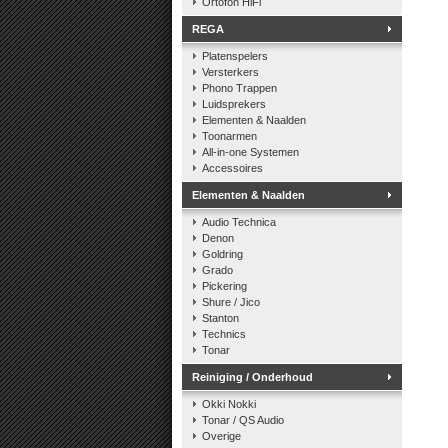
Ortofon HiFi
REGA
Platenspelers
Versterkers
Phono Trappen
Luidsprekers
Elementen & Naalden
Toonarmen
All-in-one Systemen
Accessoires
Elementen & Naalden
Audio Technica
Denon
Goldring
Grado
Pickering
Shure / Jico
Stanton
Technics
Tonar
Reiniging / Onderhoud
Okki Nokki
Tonar / QS Audio
Overige