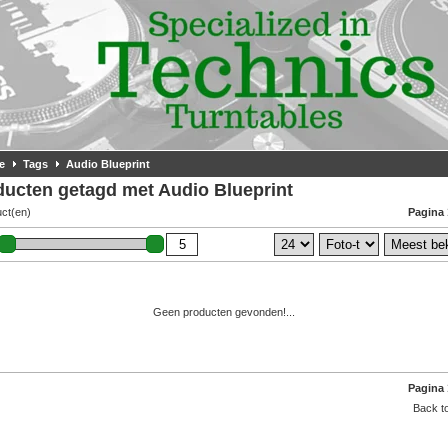
e
Tags
Audio Blueprint
ducten getagd met Audio Blueprint
uct(en)
Pagina 
Geen producten gevonden!...
Pagina 
Back to