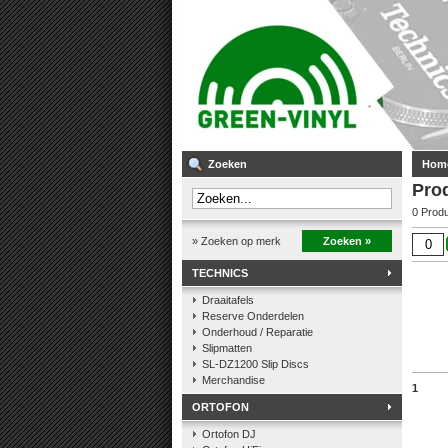
Zoeken
Hom
Pro
0 Prod
» Zoeken op merk
Zoeken »
TECHNICS
Draaitafels
Reserve Onderdelen
Onderhoud / Reparatie
Slipmatten
SL-DZ1200 Slip Discs
Merchandise
1
ORTOFON
Ortofon DJ