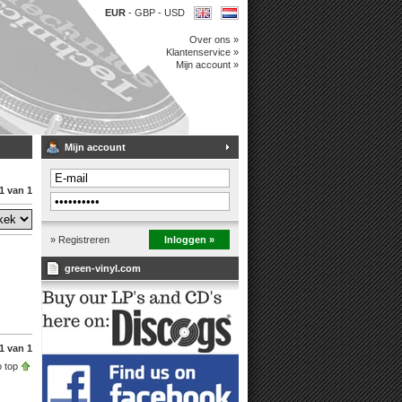
EUR
-
GBP
-
USD
Over ons »
Klantenservice »
Mijn account »
Mijn account
1 van 1
» Registreren
Inloggen »
green-vinyl.com
1 van 1
 top