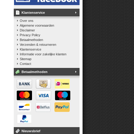
Klantenservice
Over ons
Algemene voorwaarden
Disclaimer
Privacy Policy
Betaalmethoden
Verzenden & retourneren
Klantenservice
Informatie voor zakelijke klanten
Sitemap
Contact
Betaalmethoden
Nieuwsbrief