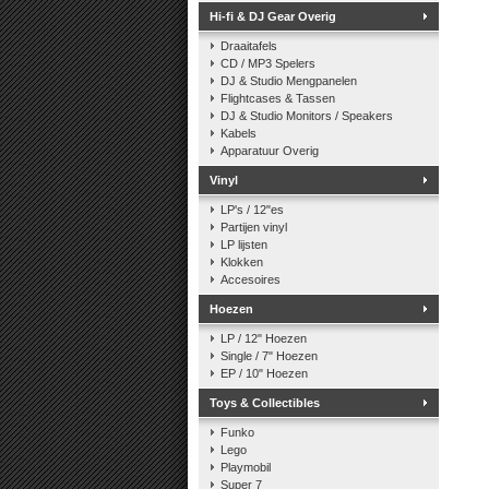
Hi-fi & DJ Gear Overig
Draaitafels
CD / MP3 Spelers
DJ & Studio Mengpanelen
Flightcases & Tassen
DJ & Studio Monitors / Speakers
Kabels
Apparatuur Overig
Vinyl
LP's / 12"es
Partijen vinyl
LP lijsten
Klokken
Accesoires
Hoezen
LP / 12" Hoezen
Single / 7" Hoezen
EP / 10" Hoezen
Toys & Collectibles
Funko
Lego
Playmobil
Super 7