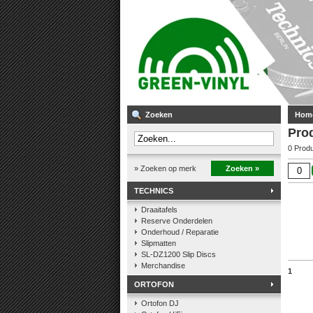
Zoeken
Hom
Pro
0 Prod
» Zoeken op merk
Zoeken »
TECHNICS
Draaitafels
Reserve Onderdelen
Onderhoud / Reparatie
Slipmatten
SL-DZ1200 Slip Discs
Merchandise
1
ORTOFON
Ortofon DJ