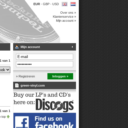
EUR
-
GBP
-
USD
Over ons »
Klantenservice »
Mijn account »
Mijn account
1 van 1
» Registreren
Inloggen »
green-vinyl.com
1 van 1
 top