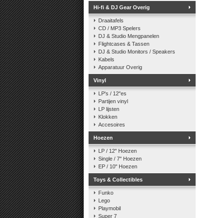
Hi-fi & DJ Gear Overig
Draaitafels
CD / MP3 Spelers
DJ & Studio Mengpanelen
Flightcases & Tassen
DJ & Studio Monitors / Speakers
Kabels
Apparatuur Overig
Vinyl
LP's / 12"es
Partijen vinyl
LP lijsten
Klokken
Accesoires
Hoezen
LP / 12" Hoezen
Single / 7" Hoezen
EP / 10" Hoezen
Toys & Collectibles
Funko
Lego
Playmobil
Super 7