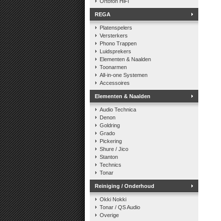
Ortofon HiFi
REGA
Platenspelers
Versterkers
Phono Trappen
Luidsprekers
Elementen & Naalden
Toonarmen
All-in-one Systemen
Accessoires
Elementen & Naalden
Audio Technica
Denon
Goldring
Grado
Pickering
Shure / Jico
Stanton
Technics
Tonar
Reiniging / Onderhoud
Okki Nokki
Tonar / QS Audio
Overige