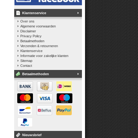
Klantenservice
Over ons
Algemene voorwaarden
Disclaimer
Privacy Policy
Betaalmethoden
Verzenden & retourneren
Klantenservice
Informatie voor zakelijke klanten
Sitemap
Contact
Betaalmethoden
Nieuwsbrief