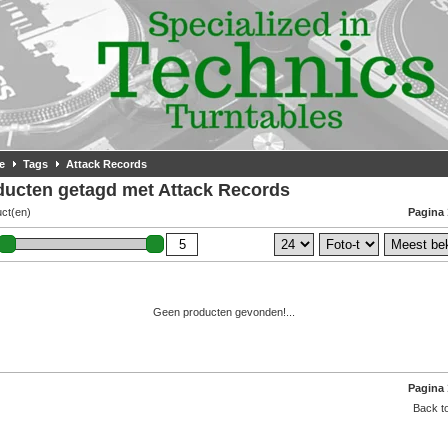
e
Tags
Attack Records
ducten getagd met Attack Records
uct(en)
Pagina 
Geen producten gevonden!...
Pagina 
Back to