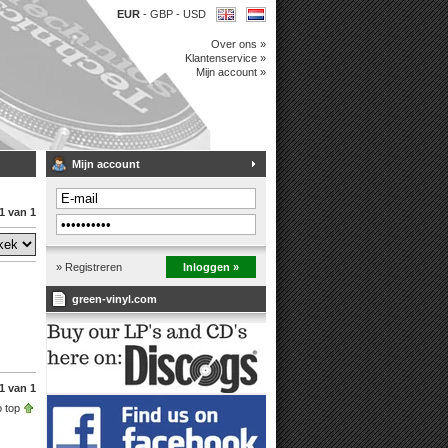
EUR
-
GBP
-
USD
Over ons »
Klantenservice »
Mijn account »
Mijn account
1 van 1
» Registreren
Inloggen »
green-vinyl.com
1 van 1
 top