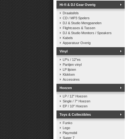
Hi-fi & DJ Gear Overig
Draaitafels
CD / MP3 Spelers
DJ & Studio Mengpanelen
Flightcases & Tassen
DJ & Studio Monitors / Speakers
Kabels
Apparatuur Overig
Vinyl
LP's / 12"es
Partijen vinyl
LP lijsten
Klokken
Accesoires
Hoezen
LP / 12" Hoezen
Single / 7" Hoezen
EP / 10" Hoezen
Toys & Collectibles
Funko
Lego
Playmobil
Super 7