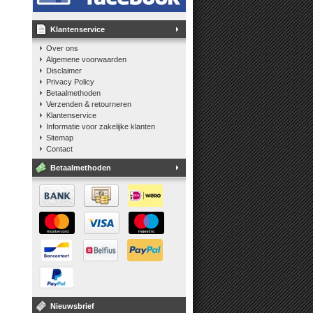
Klantenservice
Over ons
Algemene voorwaarden
Disclaimer
Privacy Policy
Betaalmethoden
Verzenden & retourneren
Klantenservice
Informatie voor zakelijke klanten
Sitemap
Contact
Betaalmethoden
Nieuwsbrief