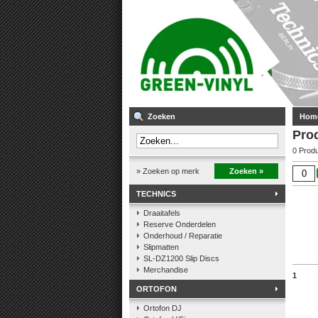
Zoeken
Hom
Pro
0 Prod
» Zoeken op merk
Zoeken »
TECHNICS
Draaitafels
Reserve Onderdelen
Onderhoud / Reparatie
Slipmatten
SL-DZ1200 Slip Discs
Merchandise
1
ORTOFON
Ortofon DJ