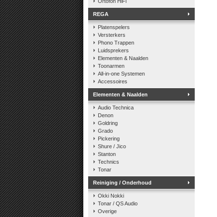
Ortofon HiFi
REGA
Platenspelers
Versterkers
Phono Trappen
Luidsprekers
Elementen & Naalden
Toonarmen
All-in-one Systemen
Accessoires
Elementen & Naalden
Audio Technica
Denon
Goldring
Grado
Pickering
Shure / Jico
Stanton
Technics
Tonar
Reiniging / Onderhoud
Okki Nokki
Tonar / QS Audio
Overige