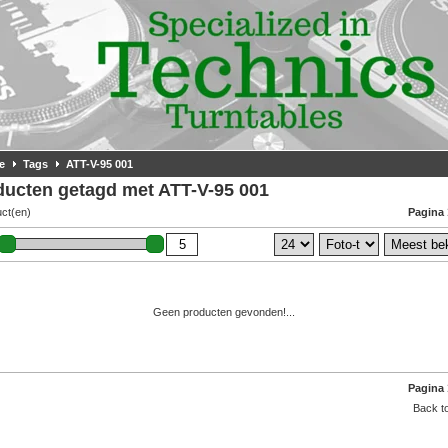
e
Tags
ATT-V-95 001
ducten getagd met ATT-V-95 001
uct(en)
Pagina 
Geen producten gevonden!...
Pagina 
Back to