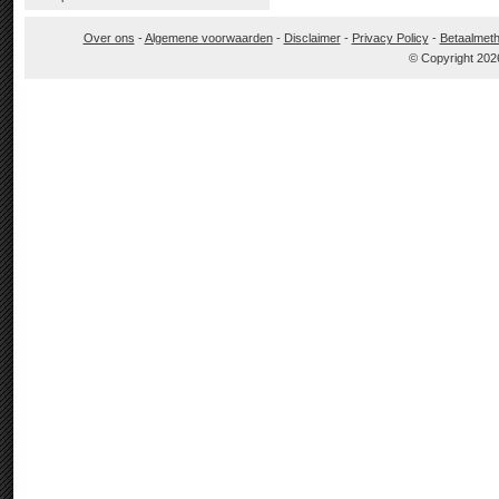
Over ons
-
Algemene voorwaarden
-
Disclaimer
-
Privacy Policy
-
Betaalmet
© Copyright 202