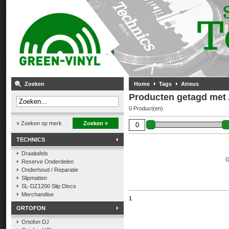
Zoeken
Home
Tags
Atreus
Producten getagd met 
0 Product(en)
» Zoeken op merk
Zoeken »
TECHNICS
Draaitafels
G
Reserve Onderdelen
Onderhoud / Reparatie
Slipmatten
SL-DZ1200 Slip Discs
Merchandise
1
ORTOFON
Ortofon DJ