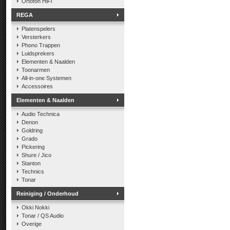
Ortofon HiFi
REGA
Platenspelers
Versterkers
Phono Trappen
Luidsprekers
Elementen & Naalden
Toonarmen
All-in-one Systemen
Accessoires
Elementen & Naalden
Audio Technica
Denon
Goldring
Grado
Pickering
Shure / Jico
Stanton
Technics
Tonar
Reiniging / Onderhoud
Okki Nokki
Tonar / QS Audio
Overige