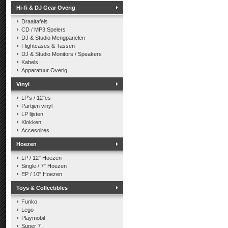
Hi-fi & DJ Gear Overig
Draaitafels
CD / MP3 Spelers
DJ & Studio Mengpanelen
Flightcases & Tassen
DJ & Studio Monitors / Speakers
Kabels
Apparatuur Overig
Vinyl
LP's / 12"es
Partijen vinyl
LP lijsten
Klokken
Accesoires
Hoezen
LP / 12" Hoezen
Single / 7" Hoezen
EP / 10" Hoezen
Toys & Collectibles
Funko
Lego
Playmobil
Super 7