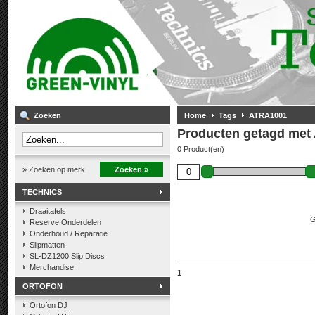
Zoeken
Home
Tags
ATRA1001
Producten getagd met
0 Product(en)
» Zoeken op merk
Zoeken »
TECHNICS
Draaitafels
G
Reserve Onderdelen
Onderhoud / Reparatie
Slipmatten
SL-DZ1200 Slip Discs
Merchandise
1
ORTOFON
Ortofon DJ