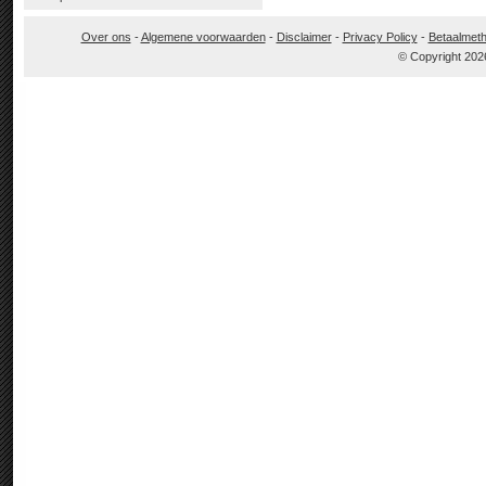
Over ons
-
Algemene voorwaarden
-
Disclaimer
-
Privacy Policy
-
Betaalmet
© Copyright 202