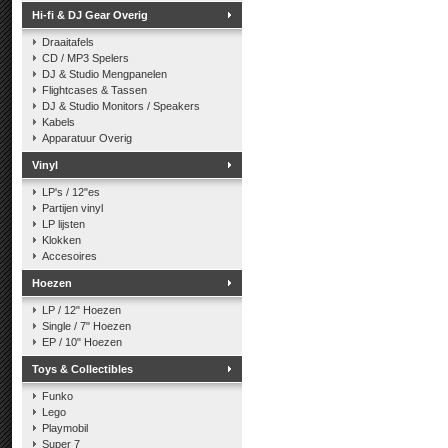
Hi-fi & DJ Gear Overig
Draaitafels
CD / MP3 Spelers
DJ & Studio Mengpanelen
Flightcases & Tassen
DJ & Studio Monitors / Speakers
Kabels
Apparatuur Overig
Vinyl
LP's / 12"es
Partijen vinyl
LP lijsten
Klokken
Accesoires
Hoezen
LP / 12" Hoezen
Single / 7" Hoezen
EP / 10" Hoezen
Toys & Collectibles
Funko
Lego
Playmobil
Super 7