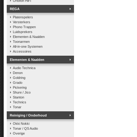
Ortofon HiFi
REGA
Platenspelers
Versterkers
Phono Trappen
Luidsprekers
Elementen & Naalden
Toonarmen
All-in-one Systemen
Accessoires
Elementen & Naalden
Audio Technica
Denon
Goldring
Grado
Pickering
Shure / Jico
Stanton
Technics
Tonar
Reiniging / Onderhoud
Okki Nokki
Tonar / QS Audio
Overige