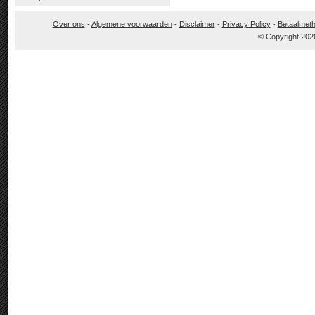
Over ons
-
Algemene voorwaarden
-
Disclaimer
-
Privacy Policy
-
Betaalmet
© Copyright 202