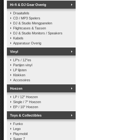
Hi-fi & DJ Gear Overig
Draaitafels
CD / MP3 Spelers
DJ & Studio Mengpanelen
Flightcases & Tassen
DJ & Studio Monitors / Speakers
Kabels
Apparatuur Overig
Vinyl
LP's / 12"es
Partijen vinyl
LP lijsten
Klokken
Accesoires
Hoezen
LP / 12" Hoezen
Single / 7" Hoezen
EP / 10" Hoezen
Toys & Collectibles
Funko
Lego
Playmobil
Super 7