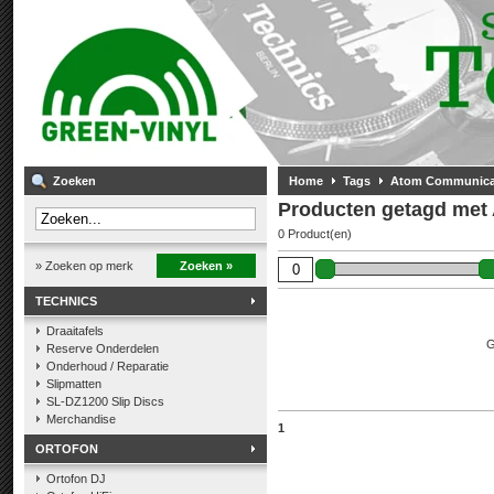
Zoeken
Home
Tags
Atom Communica
Producten getagd met
0 Product(en)
» Zoeken op merk
Zoeken »
TECHNICS
Draaitafels
G
Reserve Onderdelen
Onderhoud / Reparatie
Slipmatten
SL-DZ1200 Slip Discs
Merchandise
1
ORTOFON
Ortofon DJ