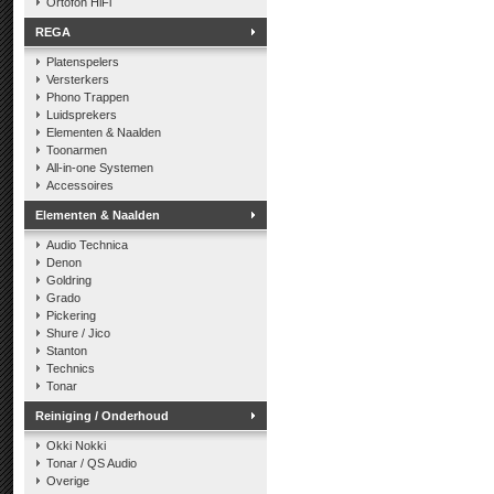
Ortofon HiFi
REGA
Platenspelers
Versterkers
Phono Trappen
Luidsprekers
Elementen & Naalden
Toonarmen
All-in-one Systemen
Accessoires
Elementen & Naalden
Audio Technica
Denon
Goldring
Grado
Pickering
Shure / Jico
Stanton
Technics
Tonar
Reiniging / Onderhoud
Okki Nokki
Tonar / QS Audio
Overige