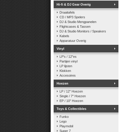
Hi-fi & DJ Gear Overig
Draaitafels
CD / MP3 Spelers
DJ & Studio Mengpanelen
Flightcases & Tassen
DJ & Studio Monitors / Speakers
Kabels
Apparatuur Overig
Vinyl
LP's / 12"es
Partijen vinyl
LP lijsten
Klokken
Accesoires
Hoezen
LP / 12" Hoezen
Single / 7" Hoezen
EP / 10" Hoezen
Toys & Collectibles
Funko
Lego
Playmobil
Super 7