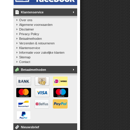
Klantenservice
Over ons
Algemene voorwaarden
Disclaimer
Privacy Policy
Betaalmethoden
Verzenden & retourneren
Klantenservice
Informatie voor zakelijke klanten
Sitemap
Contact
Betaalmethoden
Nieuwsbrief