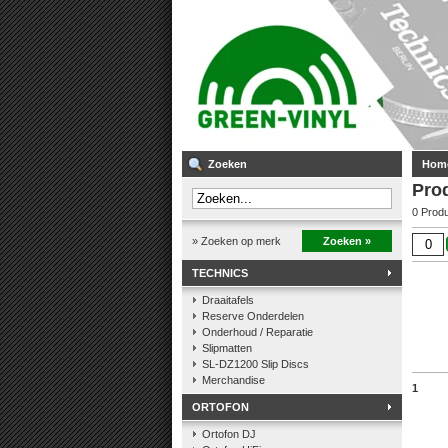
Zoeken
Hom
Pro
0 Prod
» Zoeken op merk
Zoeken »
TECHNICS
Draaitafels
Reserve Onderdelen
Onderhoud / Reparatie
Slipmatten
SL-DZ1200 Slip Discs
Merchandise
1
ORTOFON
Ortofon DJ