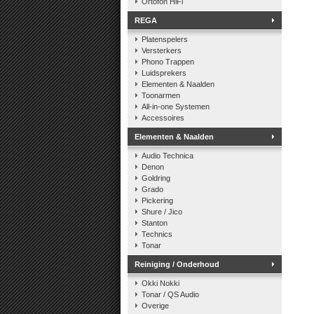
Ortofon HiFi
REGA
Platenspelers
Versterkers
Phono Trappen
Luidsprekers
Elementen & Naalden
Toonarmen
All-in-one Systemen
Accessoires
Elementen & Naalden
Audio Technica
Denon
Goldring
Grado
Pickering
Shure / Jico
Stanton
Technics
Tonar
Reiniging / Onderhoud
Okki Nokki
Tonar / QS Audio
Overige