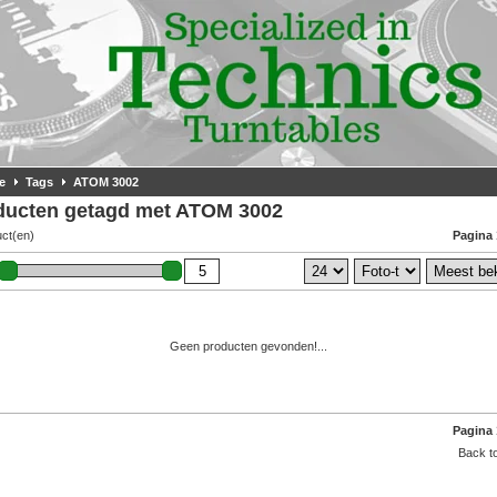
e
Tags
ATOM 3002
ducten getagd met ATOM 3002
uct(en)
Pagina 
Geen producten gevonden!...
Pagina 
Back to