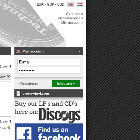
EUR
-
GBP
-
USD
Over ons »
Klantenservice »
Mijn account »
Mijn account
1 van 1
» Registreren
Inloggen »
green-vinyl.com
1 van 1
 top