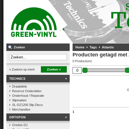
Zoeken
Home
Tags
Atlantis
Producten getagd met 
0 Product(en)
» Zoeken op merk
Zoeken »
TECHNICS
Draaitafels
G
Reserve Onderdelen
Onderhoud / Reparatie
Slipmatten
SL-DZ1200 Slip Discs
Merchandise
1
ORTOFON
Ortofon DJ