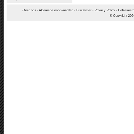
Over ons
-
Algemene voorwaarden
-
Disclaimer
-
Privacy Policy
-
Betaalmet
© Copyright 202