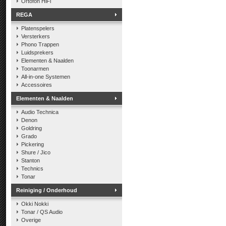
Ortofon HiFi
REGA
Platenspelers
Versterkers
Phono Trappen
Luidsprekers
Elementen & Naalden
Toonarmen
All-in-one Systemen
Accessoires
Elementen & Naalden
Audio Technica
Denon
Goldring
Grado
Pickering
Shure / Jico
Stanton
Technics
Tonar
Reiniging / Onderhoud
Okki Nokki
Tonar / QS Audio
Overige