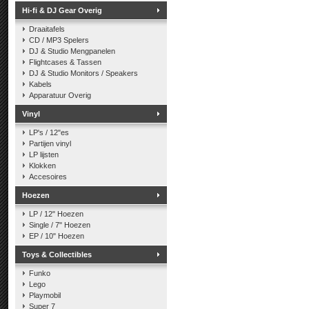
Hi-fi & DJ Gear Overig
Draaitafels
CD / MP3 Spelers
DJ & Studio Mengpanelen
Flightcases & Tassen
DJ & Studio Monitors / Speakers
Kabels
Apparatuur Overig
Vinyl
LP's / 12"es
Partijen vinyl
LP lijsten
Klokken
Accesoires
Hoezen
LP / 12" Hoezen
Single / 7" Hoezen
EP / 10" Hoezen
Toys & Collectibles
Funko
Lego
Playmobil
Super 7