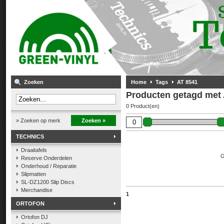
Zoeken
Home
Tags
AT 8541
Producten getagd met
0 Product(en)
» Zoeken op merk
Zoeken »
TECHNICS
Draaitafels
G
Reserve Onderdelen
Onderhoud / Reparatie
Slipmatten
SL-DZ1200 Slip Discs
Merchandise
1
ORTOFON
Ortofon DJ