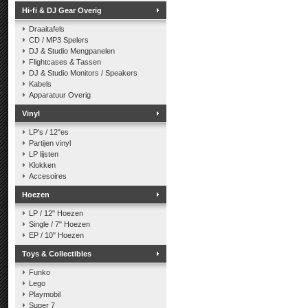
Hi-fi & DJ Gear Overig
Draaitafels
CD / MP3 Spelers
DJ & Studio Mengpanelen
Flightcases & Tassen
DJ & Studio Monitors / Speakers
Kabels
Apparatuur Overig
Vinyl
LP's / 12"es
Partijen vinyl
LP lijsten
Klokken
Accesoires
Hoezen
LP / 12" Hoezen
Single / 7" Hoezen
EP / 10" Hoezen
Toys & Collectibles
Funko
Lego
Playmobil
Super 7