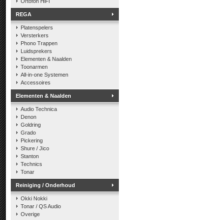
Ortofon HiFi
REGA
Platenspelers
Versterkers
Phono Trappen
Luidsprekers
Elementen & Naalden
Toonarmen
All-in-one Systemen
Accessoires
Elementen & Naalden
Audio Technica
Denon
Goldring
Grado
Pickering
Shure / Jico
Stanton
Technics
Tonar
Reiniging / Onderhoud
Okki Nokki
Tonar / QS Audio
Overige