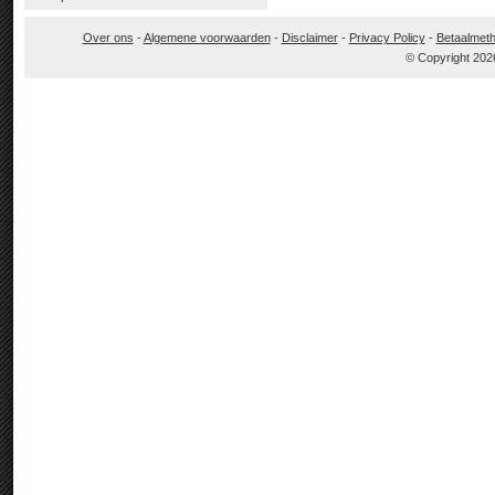
Over ons
-
Algemene voorwaarden
-
Disclaimer
-
Privacy Policy
-
Betaalmet
© Copyright 202