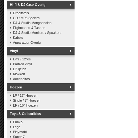
Hi-fi & DJ Gear Overig
Draaitafels
CD / MP3 Spelers
DJ & Studio Mengpanelen
Flightcases & Tassen
DJ & Studio Monitors / Speakers
Kabels
Apparatuur Overig
Vinyl
LP's / 12"es
Partijen vinyl
LP lijsten
Klokken
Accesoires
Hoezen
LP / 12" Hoezen
Single / 7" Hoezen
EP / 10" Hoezen
Toys & Collectibles
Funko
Lego
Playmobil
Super 7