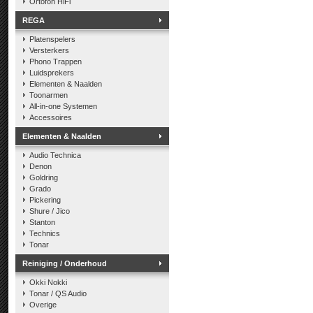
Ortofon HiFi
REGA
Platenspelers
Versterkers
Phono Trappen
Luidsprekers
Elementen & Naalden
Toonarmen
All-in-one Systemen
Accessoires
Elementen & Naalden
Audio Technica
Denon
Goldring
Grado
Pickering
Shure / Jico
Stanton
Technics
Tonar
Reiniging / Onderhoud
Okki Nokki
Tonar / QS Audio
Overige