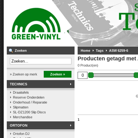
Zoeken
Home
Tags
ASW 6259-6
Producten getagd met
0 Product(en)
» Zoeken op merk
Zoeken »
TECHNICS
Draaitafels
G
Reserve Onderdelen
Onderhoud / Reparatie
Slipmatten
SL-DZ1200 Slip Discs
Merchandise
1
ORTOFON
Ortofon DJ