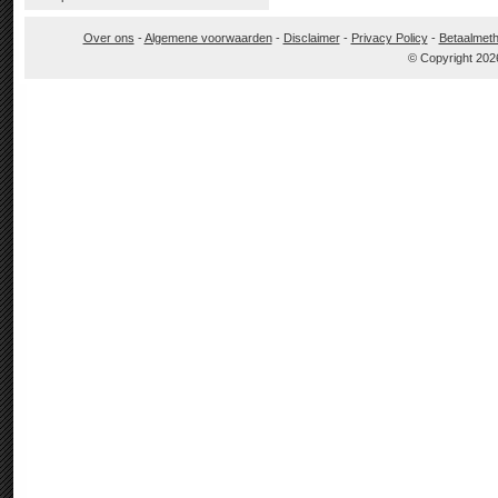
Over ons
-
Algemene voorwaarden
-
Disclaimer
-
Privacy Policy
-
Betaalmet
© Copyright 202