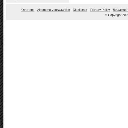
Over ons
-
Algemene voorwaarden
-
Disclaimer
-
Privacy Policy
-
Betaalmet
© Copyright 202